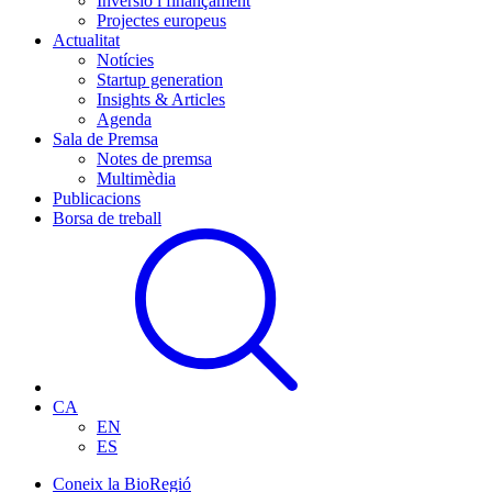
Inversió i finançament
Projectes europeus
Actualitat
Notícies
Startup generation
Insights & Articles
Agenda
Sala de Premsa
Notes de premsa
Multimèdia
Publicacions
Borsa de treball
CA
EN
ES
Coneix la BioRegió