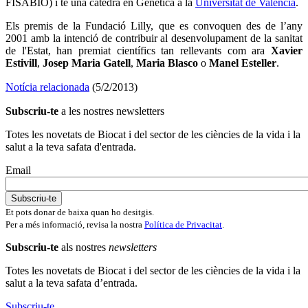
FISABIO) i té una càtedra en Genètica a la
Universitat de València
.
Els premis de la Fundació Lilly, que es convoquen des de l’any
2001 amb la intenció de contribuir al desenvolupament de la sanitat
de l'Estat, han premiat científics tan rellevants com ara
Xavier
Estivill
,
Josep Maria Gatell
,
Maria Blasco
o
Manel Esteller
.
Notícia relacionada
(5/2/2013)
Subscriu-te
a les nostres newsletters
Totes les novetats de Biocat i del sector de les ciències de la vida i la
salut a la teva safata d'entrada.
Email
Et pots donar de baixa quan ho desitgis.
Per a més informació, revisa la nostra
Política de Privacitat
.
Subscriu-te
als nostres
newsletters
Totes les novetats de Biocat i del sector de les ciències de la vida i la
salut a la teva safata d’entrada.
Subscriu-te