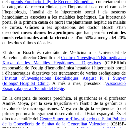
dels
premis Fundació Lilly de Recerca Biomèdica
, concretament en
la categoria de recerca clínica, per l'important tasca en el camp de
l’hepatologia, l’anàlisi de la hipertensió portal i els trastorns
hemodinàmics associats a les malalties hepàtiques. La hipertensió
portal és la primera causa de mort i trasplantament hepàtic en malalts
de cirrosi. Gràcies a les aportacions del doctor Bosch s'han
descobert
noves dianes terapèutiques
que han permès
reduir les
morts relacionades amb la cirrosi
des d'un 50% a menys del 20%
en les dues últimes dècades.
El doctor Bosch és catedràtic de Medicina a la Universitat de
Barcelona, director Científic del
Centre d’Investigació Biomèdica en
Xarxa de les Malalties Hepàtiques i Digestives
(CIBERhd)
responsable de l’equip d'hemodinàmica hepàtica i hipertensió portal
i d'hemorràgies digestives per trencament de varius esofàgiques de
l’
Institut d’Investigacions Biomèdiques August Pi i Sunyer
(Idibaps)-Hospital Clínic
. A més a més, presideix l’
Associació
Espanyola per a l’Estudi del Fetge
.
En la categoria de recerca preclínica, el guardonat és el professor
Andrés Moya, per la seva trajectòria en l'àmbit de la genòmica i
l'evolució de microorganismes. Moya va dirigir la seqüenciació del
primer genoma íntegrament desenvolupat a l'Estat espanyol. És el
director científic del
Centre Superior d’Investigació en Salut Pública
de la Conselleria de Sanitat de la Generalitat Valenciana
(CSISP-