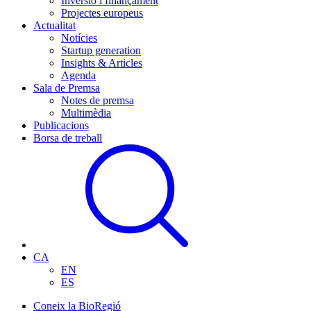
Inversió i finançament
Projectes europeus
Actualitat
Notícies
Startup generation
Insights & Articles
Agenda
Sala de Premsa
Notes de premsa
Multimèdia
Publicacions
Borsa de treball
CA
EN
ES
Coneix la BioRegió