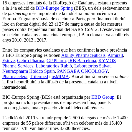
15 empreses i entitats de la BioRegió de Catalunya estaran presents
a la 14a edició de
BIO-Europe Spring
(BES), un dels esdeveniments
de
partnering
més important de la indústria biofarmacèutica a
Europa. Enguany s’havia de celebrar a París, però finalment tindrà
lloc en format digital del 23 al 27 de març a causa de les mesures
preses contra l’epidèmia mundial del SARS-CoV-2. L’esdeveniment
se celebra cada any a una ciutat europea, i Barcelona el va acollir els
anys 2010, 2013 i 2017.
Entre les companyies catalanes que han confirmat la seva presència
a BIO-Europe Spring es troben
Ability Pharmaceuticals
,
Almirall
,
Esteve
,
Gebro Pharma
,
GP Pharm
,
IRB Barcelona
,
KYMOS
Pharma Services
,
Laboratorios Rubió
,
Laboratorios Salvat
,
Neuraxpharm Holdco Spain
,
PANGAEA ONCOLOGY
,
Pharmacelera
,
Trifermed
i
usMIMA
. Biocat tindrà presència
online
a
la fira i contribuirà a la difusió de la presència catalana a nivell
internacional.
BIO-Europe Spring (BES) està organitzada per
EBD Group
. El
programa inclou presentacions d'empreses en línia, panells
preenregistrats, una exposició virtual i teleconferències.
L’edició del 2019 va reunir prop de 2.500 delegats de més de 1.400
empreses de 55 països diferents, s’hi van celebrar més de 15.400
reunions i s’hi van tancar unes 3.600 llicències.