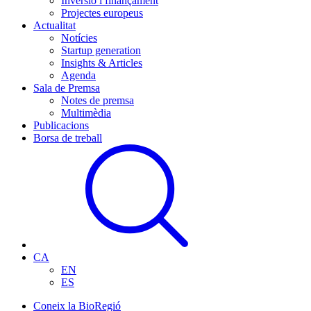
Inversió i finançament
Projectes europeus
Actualitat
Notícies
Startup generation
Insights & Articles
Agenda
Sala de Premsa
Notes de premsa
Multimèdia
Publicacions
Borsa de treball
CA
EN
ES
Coneix la BioRegió