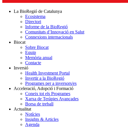
La BioRegió de Catalunya
Ecosistema
Directori
Informe de la BioRegió
Comunitats d’Innovació en Salut
Connexions internacionals
Biocat
Sobre Biocat
Equip
Memòria anual
Contacte
Inversió
Health Investment Portal
Invertir a la BioRegió
Programes per a inversors/es
Acceleració, Adopció i Formació
Coneix tot els Programes
Xarxa de Teràpies Avançades
Borsa de treball
Actualitat
Notícies
Insights & Articles
Agenda