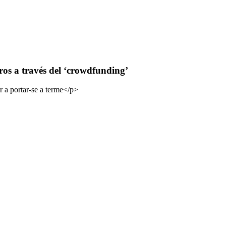
ros a través del ‘crowdfunding’
er a portar-se a terme</p>