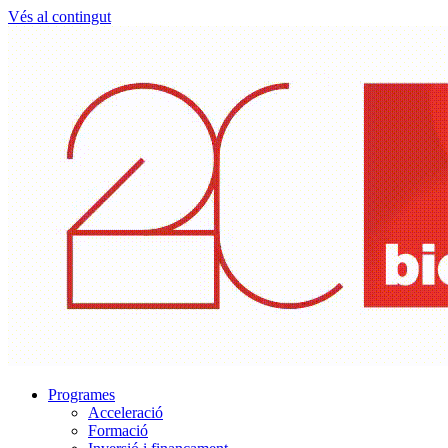
Vés al contingut
Programes
Acceleració
Formació