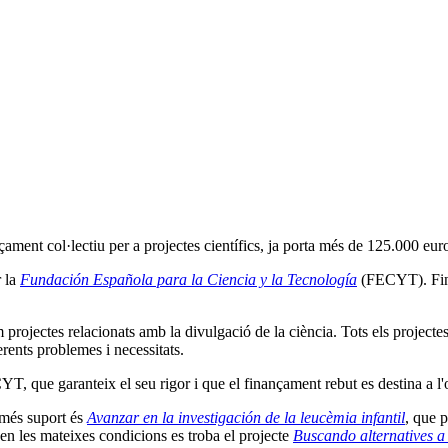
ament col·lectiu per a projectes científics, ja porta més de 125.000 euro
r la
Fundación Española para la Ciencia y la Tecnología
(FECYT). Fins
m projectes relacionats amb la divulgació de la ciència. Tots els projecte
erents problemes i necessitats.
T, que garanteix el seu rigor i que el finançament rebut es destina a l'o
 més suport és
Avanzar en la investigación de la leucèmia infantil
, que 
en les mateixes condicions es troba el projecte
Buscando alternatives a 