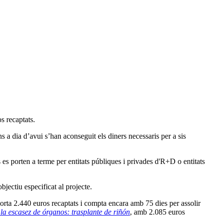
s recaptats.
 a dia d’avui s’han aconseguit els diners necessaris per a sis
s es porten a terme per entitats públiques i privades d'R+D o entitats
bjectiu especificat al projecte.
porta 2.440 euros recaptats i compta encara amb 75 dies per assolir
la escasez de órganos: trasplante de riñón
, amb 2.085 euros