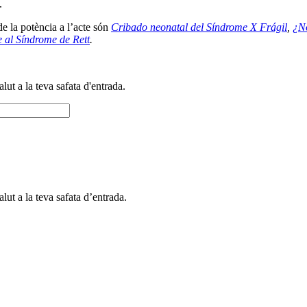
.
e la potència a l’acte són
Cribado neonatal del Síndrome X Frágil
,
¿No
e al Síndrome de Rett
.
alut a la teva safata d'entrada.
alut a la teva safata d’entrada.