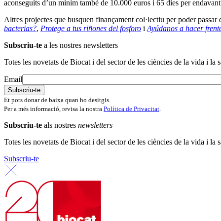
aconseguits d’un mínim també de 10.000 euros i 65 dies per endavant
Altres projectes que busquen finançament col·lectiu per poder passar d
bacterias?
,
Protege a tus riñones del fosforo
i
Ayúdanos a hacer frent
Subscriu-te
a les nostres newsletters
Totes les novetats de Biocat i del sector de les ciències de la vida i la s
Email
Et pots donar de baixa quan ho desitgis.
Per a més informació, revisa la nostra
Política de Privacitat
.
Subscriu-te
als nostres
newsletters
Totes les novetats de Biocat i del sector de les ciències de la vida i la s
Subscriu-te