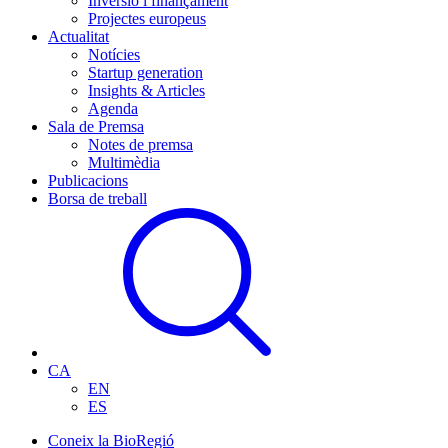
Inversió i finançament
Projectes europeus
Actualitat
Notícies
Startup generation
Insights & Articles
Agenda
Sala de Premsa
Notes de premsa
Multimèdia
Publicacions
Borsa de treball
CA
EN
ES
Coneix la BioRegió