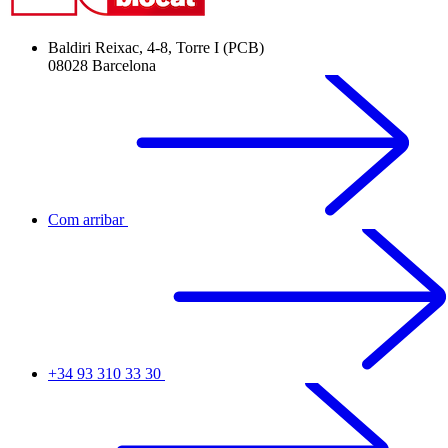
Baldiri Reixac, 4-8, Torre I (PCB)
08028 Barcelona
Com arribar
+34 93 310 33 30