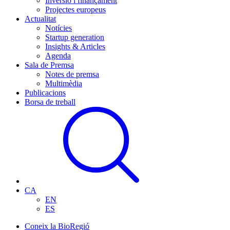
Inversió i finançament
Projectes europeus
Actualitat
Notícies
Startup generation
Insights & Articles
Agenda
Sala de Premsa
Notes de premsa
Multimèdia
Publicacions
Borsa de treball
CA
EN
ES
Coneix la BioRegió