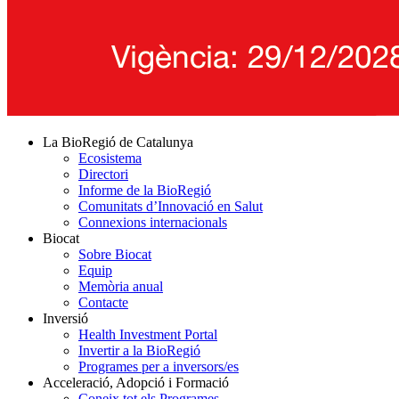
La BioRegió de Catalunya
Ecosistema
Directori
Informe de la BioRegió
Comunitats d’Innovació en Salut
Connexions internacionals
Biocat
Sobre Biocat
Equip
Memòria anual
Contacte
Inversió
Health Investment Portal
Invertir a la BioRegió
Programes per a inversors/es
Acceleració, Adopció i Formació
Coneix tot els Programes