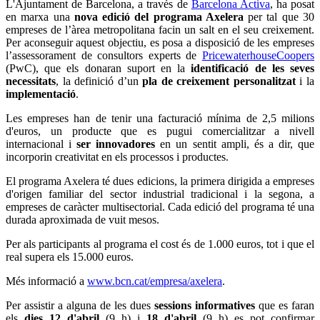
L'Ajuntament de Barcelona, a través de
Barcelona Activa
, ha posat
en marxa una
nova edició del programa Axelera
per tal que 30
empreses de l’àrea metropolitana facin un salt en el seu creixement.
Per aconseguir aquest objectiu, es posa a disposició de les empreses
l’assessorament de consultors experts de
PricewaterhouseCoopers
(PwC), que els donaran suport en la
identificació de les seves
necessitats
, la definició d’un
pla de creixement personalitzat
i la
implementació
.
Les empreses han de tenir una facturació mínima de 2,5 milions
d'euros, un producte que es pugui comercialitzar a nivell
internacional i
ser innovadores
en un sentit ampli, és a dir, que
incorporin creativitat en els processos i productes.
El programa Axelera té dues edicions, la primera dirigida a empreses
d'origen familiar del sector industrial tradicional i la segona, a
empreses de caràcter multisectorial. Cada edició del programa té una
durada aproximada de vuit mesos.
Per als participants al programa el cost és de 1.000 euros, tot i que el
real supera els 15.000 euros.
Més informació a
www.bcn.cat/empresa/axelera
.
Per assistir a alguna de les dues
sessions informatives
que es faran
els
dies 12 d'abril
(9 h) i
18 d'abril
(9 h) es pot confirmar