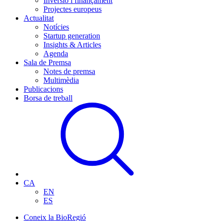
Inversió i finançament
Projectes europeus
Actualitat
Notícies
Startup generation
Insights & Articles
Agenda
Sala de Premsa
Notes de premsa
Multimèdia
Publicacions
Borsa de treball
CA
EN
ES
Coneix la BioRegió