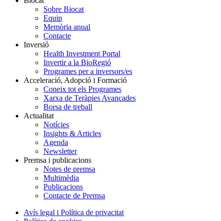
Biocat
Sobre Biocat
Equip
Memòria anual
Contacte
Inversió
Health Investment Portal
Invertir a la BioRegió
Programes per a inversors/es
Acceleració, Adopció i Formació
Coneix tot els Programes
Xarxa de Teràpies Avançades
Borsa de treball
Actualitat
Notícies
Insights & Articles
Agenda
Newsletter
Premsa i publicacions
Notes de premsa
Multimèdia
Publicacions
Contacte de Premsa
Avís legal i Política de privacitat