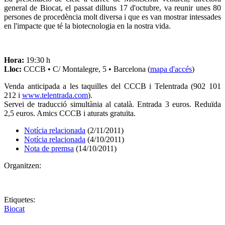
general de Biocat, el passat dilluns 17 d'octubre, va reunir unes 80
persones de procedència molt diversa i que es van mostrar intessades
en l'impacte que té la biotecnologia en la nostra vida.
Hora:
19:30 h
Lloc:
CCCB • C/ Montalegre, 5 • Barcelona (
mapa d'accés
)
Venda anticipada a les taquilles del CCCB i Telentrada (902 101
212 i
www.telentrada.com
).
Servei de traducció simultània al català. Entrada 3 euros. Reduïda
2,5 euros. Amics CCCB i aturats gratuïta.
Notícia relacionada
(2/11/2011)
Notícia relacionada
(4/10/2011)
Nota de premsa
(14/10/2011)
Organitzen:
Etiquetes:
Biocat