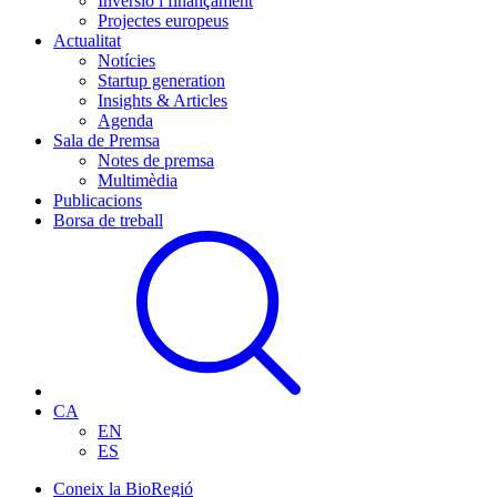
Inversió i finançament
Projectes europeus
Actualitat
Notícies
Startup generation
Insights & Articles
Agenda
Sala de Premsa
Notes de premsa
Multimèdia
Publicacions
Borsa de treball
CA
EN
ES
Coneix la BioRegió