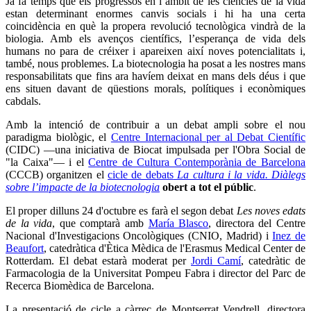
Ja fa temps que els progressos en l’àmbit de les ciències de la vida
estan determinant enormes canvis socials i hi ha una certa
coincidència en què la propera revolució tecnològica vindrà de la
biologia. Amb els avenços científics, l’esperança de vida dels
humans no para de créixer i apareixen així noves potencialitats i,
també, nous problemes. La biotecnologia ha posat a les nostres mans
responsabilitats que fins ara havíem deixat en mans dels déus i que
ens situen davant de qüestions morals, polítiques i econòmiques
cabdals.
Amb la intenció de contribuir a un debat ampli sobre el nou
paradigma biològic, el
Centre Internacional per al Debat Científic
(CIDC) —una iniciativa de Biocat impulsada per l'Obra Social de
"la Caixa"— i el
Centre de Cultura Contemporània de Barcelona
(CCCB) organitzen el
cicle de debats
La cultura i la vida. Diàlegs
sobre l’impacte de la biotecnologia
obert a tot el públic
.
El proper dilluns 24 d'octubre es farà el segon debat
Les noves edats
de la vida
, que comptarà amb
María Blasco
, directora del Centre
Nacional d'Investigacions Oncològiques (CNIO, Madrid) i
Inez de
Beaufort
, catedràtica d'Ètica Mèdica de l'Erasmus Medical Center de
Rotterdam. El debat estarà moderat per
Jordi Camí
, catedràtic de
Farmacologia de la Universitat Pompeu Fabra i director del Parc de
Recerca Biomèdica de Barcelona.
La presentació de cicle a càrrec de Montserrat Vendrell, directora