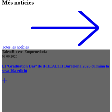
Més notícies
Totes les notícies
Talent
Recerca
Emprenedoria
03.06.2026
El ‘Graduation Day’ de d·HEALTH Barcelona 2026 culmina la
seva 10a edició