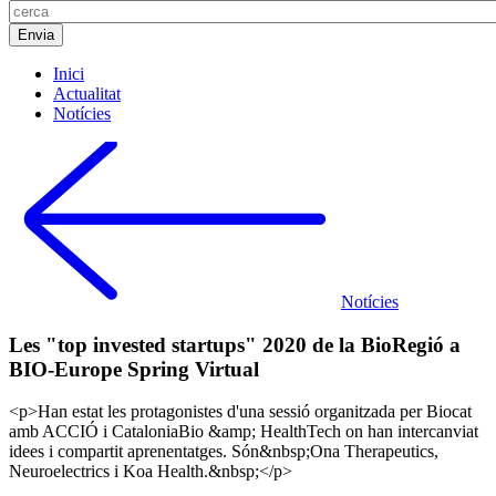
Inici
Actualitat
Notícies
Notícies
Les "top invested startups" 2020 de la BioRegió a
BIO-Europe Spring Virtual
<p>Han estat les protagonistes d'una sessió organitzada per Biocat
amb ACCIÓ i CataloniaBio &amp; HealthTech on han intercanviat
idees i compartit aprenentatges. Són&nbsp;Ona Therapeutics,
Neuroelectrics i Koa Health.&nbsp;</p>