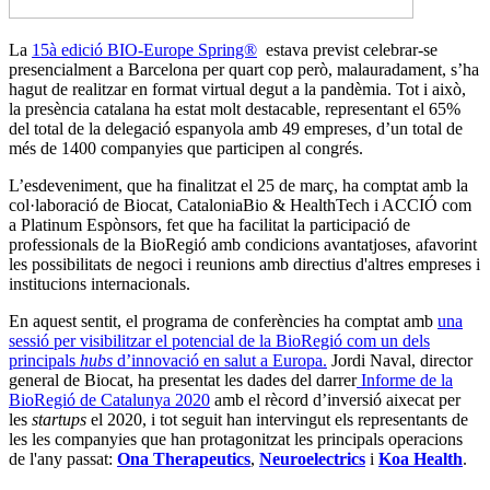
La
15à edició BIO-Europe Spring®
estava previst celebrar-se
presencialment a Barcelona per quart cop però, malauradament, s’ha
hagut de realitzar en format virtual degut a la pandèmia. Tot i això,
la presència catalana ha estat molt destacable, representant el 65%
del total de la delegació espanyola amb 49 empreses, d’un total de
més de 1400 companyies que participen al congrés.
L’esdeveniment, que ha finalitzat el 25 de març, ha comptat amb la
col·laboració de Biocat, CataloniaBio & HealthTech i ACCIÓ com
a Platinum Espònsors, fet que ha facilitat la participació de
professionals de la BioRegió amb condicions avantatjoses, afavorint
les possibilitats de negoci i reunions amb directius d'altres empreses i
institucions internacionals.
En aquest sentit, el programa de conferències ha comptat amb
una
sessió per visibilitzar el potencial de la BioRegió com un dels
principals
hubs
d’innovació en salut a Europa.
Jordi Naval, director
general de Biocat, ha presentat les dades del darrer
Informe de la
BioRegió de Catalunya 2020
amb el rècord d’inversió aixecat per
les
startups
el 2020, i tot seguit han intervingut els representants de
les les companyies que han protagonitzat les principals operacions
de l'any passat:
Ona Therapeutics
,
Neuroelectrics
i
Koa Health
.