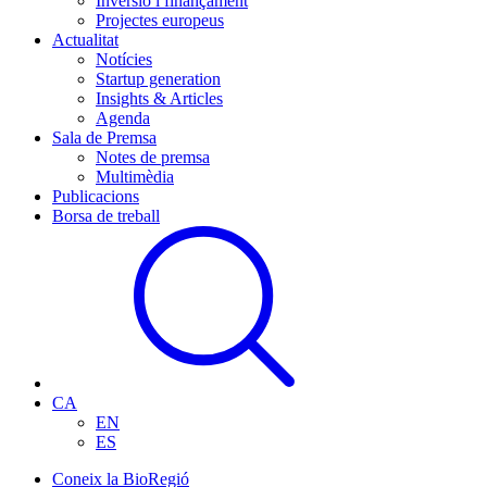
Inversió i finançament
Projectes europeus
Actualitat
Notícies
Startup generation
Insights & Articles
Agenda
Sala de Premsa
Notes de premsa
Multimèdia
Publicacions
Borsa de treball
CA
EN
ES
Coneix la BioRegió