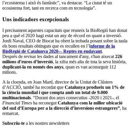
l’ecosistema i això és fantàstic”, va destacar. “La ciutat té un
ecosistema fort, tant en recerca com en tecnologia”.
Uns indicadors excepcionals
I precisament aquestes capacitats que reuneix la BioRegió han donat
peu a què el 2020 hagi estat un any de rècord en quant a inversió.
Jordi Naval, CEO de Biocat ha obert la trobada posant sobre la taula
els bons resultats obtinguts que es recullen en l’I
nforme de la
BioRegió de Catalunya 2020-– Reptes en endavant
.
Després de revisar les dades al tancament d'any, s'han aixecat
226
milions d’euros d’inversió
, la xifra més alta de tota la seva història,
duplicant-la en només dos anys
, quan es van aconseguir 112
milions.
A la cloenda, en Joan Martí, director de la Unitat de Clústers
d’ACCIÓ, també ha recordat que
Catalunya produeix un 1% de
la ciència mundial i que compta amb un total de 9.000
multinacionals
. “Durant dos anys consecutius -2020 i 2021-, el
Financial Times
ha reconegut
Catalunya com la millor ubicació
del sud d’Europa per a la direcció d’inversions estrangeres”
, ha
remarcat.
Subscriu-te
a les nostres newsletters