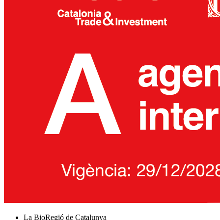
La BioRegió de Catalunya