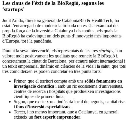
Les claus de l’èxit de la BioRegió, segons les
‘startups’
Judit Anido, directora general de CataloniaBio & HealthTech, ha
estat l’encarregada de moderar la trobada on es s'ha examinat de
prop la força de la inversió a Catalunya i els motius pels quals la
BioRegió ha esdevingut un dels punts d’innovació més importants
d’Europa, tot i la pandèmia.
Durant la seva intervenció, els representats de les tres
startups
, han
valorat molt positivament les qualitats que reuneix la BioRegió i,
concretament la ciutat de Barcelona, per atraure talent internacional i
un teixit empresarial dinàmic en ciències de la vida i la salut, que tots
tres coincideixen es poden concretar en tres punts forts:
Primer, que el territori compta amb uns
sòlids fonaments en
investigació científica
i amb un ric ecosistema d'universitats,
centres de recerca i hospitals que produeixen investigacions
científiques de primera línia.
Segon, que existeix una indústria local de negocis, capital risc
i
fons d’inversió especialitzats
.
Tercer, i no menys important, que a Catalunya, en general,
existeix un
fort esperit emprenedor
.