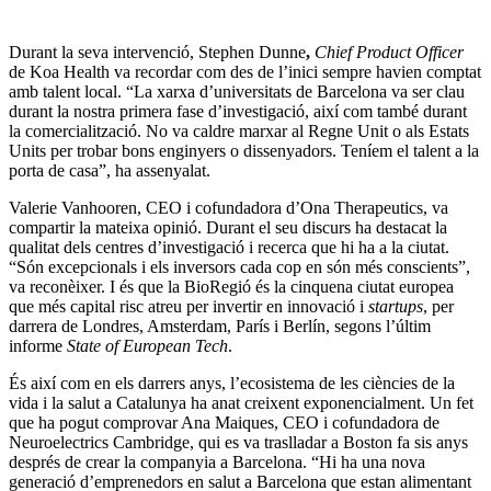
Durant la seva intervenció, Stephen Dunne
,
Chief Product Officer
de Koa Health va recordar com des de l’inici sempre havien comptat
amb talent local. “La xarxa d’universitats de Barcelona va ser clau
durant la nostra primera fase d’investigació, així com també durant
la comercialització. No va caldre marxar al Regne Unit o als Estats
Units per trobar bons enginyers o dissenyadors. Teníem el talent a la
porta de casa”, ha assenyalat.
Valerie Vanhooren, CEO i cofundadora d’Ona Therapeutics, va
compartir la mateixa opinió. Durant el seu discurs ha destacat la
qualitat dels centres d’investigació i recerca que hi ha a la ciutat.
“Són excepcionals i els inversors cada cop en són més conscients”,
va reconèixer. I és que la BioRegió és la cinquena ciutat europea
que més capital risc atreu per invertir en innovació i
startups
, per
darrera de Londres, Amsterdam, París i Berlín, segons l’últim
informe
State of European Tech
.
És així com en els darrers anys, l’ecosistema de les ciències de la
vida i la salut a Catalunya ha anat creixent exponencialment. Un fet
que ha pogut comprovar Ana Maiques, CEO i cofundadora de
Neuroelectrics Cambridge, qui es va traslladar a Boston fa sis anys
després de crear la companyia a Barcelona. “Hi ha una nova
generació d’emprenedors en salut a Barcelona que estan alimentant