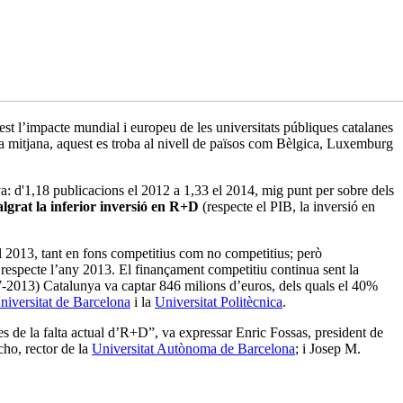
st l’impacte mundial i europeu de les universitats públiques catalanes
a mitjana, aquest es troba al nivell de països com Bèlgica, Luxemburg
a: d'1,18 publicacions el 2012 a 1,33 el 2014, mig punt per sobre dels
malgrat la inferior inversió en R+D
(respecte el PIB, la inversió en
l 2013, tant en fons competitius com no competitius; però
respecte l’any 2013. El finançament competitiu continua sent la
-2013) Catalunya va captar 846 milions d’euros, dels quals el 40%
niversitat de Barcelona
i la
Universitat Politècnica
.
mes de la falta actual d’R+D”, va expressar Enric Fossas, president de
cho, rector de la
Universitat Autònoma de Barcelona
; i Josep M.