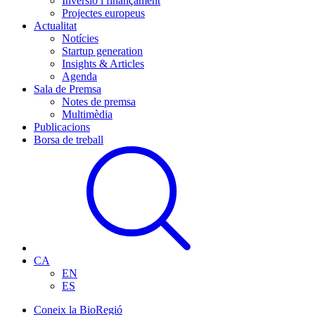
Inversió i finançament
Projectes europeus
Actualitat
Notícies
Startup generation
Insights & Articles
Agenda
Sala de Premsa
Notes de premsa
Multimèdia
Publicacions
Borsa de treball
CA
EN
ES
Coneix la BioRegió