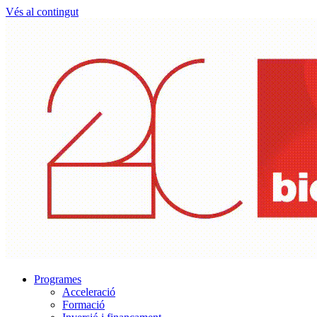
Vés al contingut
Programes
Acceleració
Formació