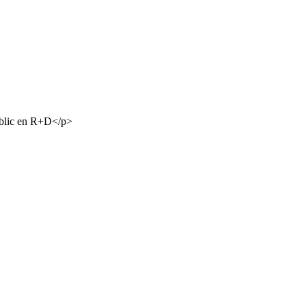
públic en R+D</p>