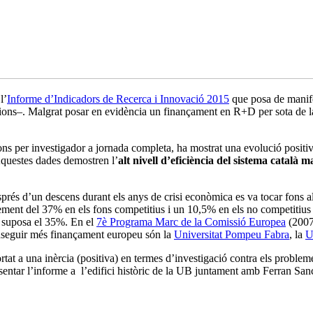
l’
Informe d’Indicadors de Recerca i Innovació 2015
que posa de manife
cions–. Malgrat posar en evidència un finançament en R+D per sota de l
ns per investigador a jornada completa, ha mostrat una evolució positiv
Aquestes dades demostren l’
alt nivell d’eficiència del sistema català 
sprés d’un descens durant els anys de crisi econòmica es va tocar fons a
ment del 37% en els fons competitius i un 10,5% en els no competitius 
e suposa el 35%. En el
7è Programa Marc de la Comissió Europea
(2007
conseguir més finançament europeu són la
Universitat Pompeu Fabra
, la
U
rtat a una inèrcia (positiva) en termes d’investigació contra els proble
sentar l’informe a l’edifici històric de la UB juntament amb Ferran San