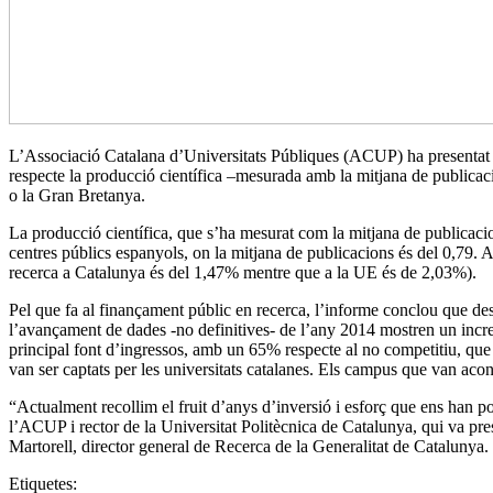
L’Associació Catalana d’Universitats Públiques (ACUP) ha presentat 
respecte la producció científica –mesurada amb la mitjana de publica
o la Gran Bretanya.
La producció científica, que s’ha mesurat com la mitjana de publicacio
centres públics espanyols, on la mitjana de publicacions és del 0,79. 
recerca a Catalunya és del 1,47% mentre que a la UE és de 2,03%).
Pel que fa al finançament públic en recerca, l’informe conclou que de
l’avançament de dades -no definitives- de l’any 2014 mostren un incre
principal font d’ingressos, amb un 65% respecte al no competitiu, qu
van ser captats per les universitats catalanes. Els campus que van a
“Actualment recollim el fruit d’anys d’inversió i esforç que ens han po
l’ACUP i rector de la Universitat Politècnica de Catalunya, qui va pre
Martorell, director general de Recerca de la Generalitat de Catalunya.
Etiquetes: