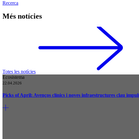
Recerca
Més notícies
Totes les notícies
Ecosistema
22.04.2026
Picks of April: Avenços clínics i noves infraestructures clau impu