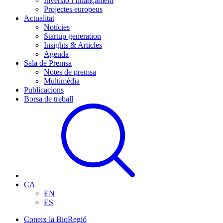
Inversió i finançament
Projectes europeus
Actualitat
Notícies
Startup generation
Insights & Articles
Agenda
Sala de Premsa
Notes de premsa
Multimèdia
Publicacions
Borsa de treball
CA
EN
ES
Coneix la BioRegió