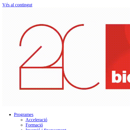
Vés al contingut
Programes
Acceleració
Formació