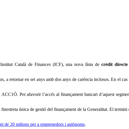
Institut Català de Finances (ICF), una nova línia de
crèdit direct
os, a retornar en set anys amb dos anys de carència inclosos. En el cas 
l'ICF i ACC1Ó. Per afavorir l’accés al finançament bancari d’aquest seg
nestreta única de gestió del finançament de la Generalitat. El termini 
ent de 20 milions per a emprenedors i autònoms
.