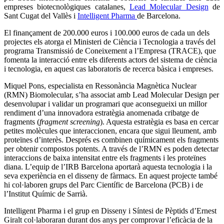
empreses biotecnològiques catalanes,
Lead Molecular Design
de
Sant Cugat del Vallès i
Intelligent Pharma
de Barcelona.
El finançament de 200.000 euros i 100.000 euros de cada un dels
projectes els atorga el Ministeri de Ciència i Tecnologia a través del
programa Transmissió de Coneixement a l’Empresa (TRACE), que
fomenta la interacció entre els diferents actors del sistema de ciència
i tecnologia, en aquest cas laboratoris de recerca bàsica i empreses.
Miquel Pons, especialista en Ressonància Magnètica Nuclear
(RMN) Biomolecular, s’ha associat amb Lead Molecular Design per
desenvolupar i validar un programari que aconsegueixi un millor
rendiment d’una innovadora estratègia anomenada cribatge de
fragments (
fragment screening
). Aquesta estratègia es basa en cercar
petites molècules que interaccionen, encara que sigui lleument, amb
proteïnes d’interès. Després es combinen químicament els fragments
per obtenir compostos potents. A través de l’RMN es poden detectar
interaccions de baixa intensitat entre els fragments i les proteïnes
diana. L’equip de l’IRB Barcelona aportarà aquesta tecnologia i la
seva experiència en el disseny de fàrmacs. En aquest projecte també
hi col·laboren grups del Parc Científic de Barcelona (PCB) i de
l’Institut Químic de Sarrià.
Intelligent Pharma i el grup en Disseny i Síntesi de Pèptids d’Ernest
Giralt col·laboraran durant dos anys per comprovar l’eficàcia de la