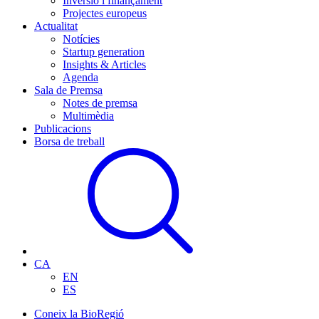
Inversió i finançament
Projectes europeus
Actualitat
Notícies
Startup generation
Insights & Articles
Agenda
Sala de Premsa
Notes de premsa
Multimèdia
Publicacions
Borsa de treball
CA
EN
ES
Coneix la BioRegió