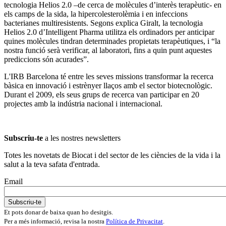
tecnologia Helios 2.0 –de cerca de molècules d’interès terapèutic- en
els camps de la sida, la hipercolesterolèmia i en infeccions
bacterianes multiresistents. Segons explica Giralt, la tecnologia
Helios 2.0 d’Intelligent Pharma utilitza els ordinadors per anticipar
quines molècules tindran determinades propietats terapèutiques, i “la
nostra funció serà verificar, al laboratori, fins a quin punt aquestes
prediccions són acurades”.
L'IRB Barcelona té entre les seves missions transformar la recerca
bàsica en innovació i estrènyer llaços amb el sector biotecnològic.
Durant el 2009, els seus grups de recerca van participar en 20
projectes amb la indústria nacional i internacional.
Subscriu-te
a les nostres newsletters
Totes les novetats de Biocat i del sector de les ciències de la vida i la
salut a la teva safata d'entrada.
Email
Et pots donar de baixa quan ho desitgis.
Per a més informació, revisa la nostra
Política de Privacitat
.