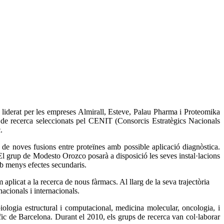
liderat per les empreses Almirall, Esteve, Palau Pharma i Proteomika
s de recerca seleccionats pel CENIT (Consorcis Estratègics Nacionals
.
 noves fusions entre proteïnes amb possible aplicació diagnòstica.
grup de Modesto Orozco posarà a disposició les seves instal·lacions
b menys efectes secundaris.
plicat a la recerca de nous fàrmacs. Al llarg de la seva trajectòria
acionals i internacionals.
iologia estructural i computacional, medicina molecular, oncologia, i
fic de Barcelona. Durant el 2010, els grups de recerca van col·laborar