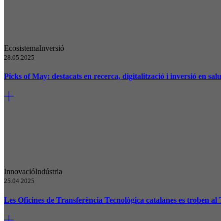
Ecosistema
Inversió
28.05.2025
Picks of May: destacats en recerca, digitalització i inversió en salu
Innovació
Indústria
25.04.2025
Les Oficines de Transferència Tecnològica catalanes es troben al 