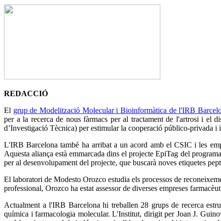
REDACCIÓ
El
grup de Modelització Molecular i Bioinformàtica de l'IRB Barcel
per a la recerca de nous fàrmacs per al tractament de l'artrosi i e
d’Investigació Tècnica) per estimular la cooperació público-privada i i
L'IRB Barcelona també ha arribat a un acord amb el CSIC i les emp
Aquesta aliança està emmarcada dins el projecte EpiTag del program
per al desenvolupament del projecte, que buscarà noves etiquetes pep
El laboratori de Modesto Orozco estudia els processos de reconeixement 
professional, Orozco ha estat assessor de diverses empreses farmacèuti
Actualment a l'IRB Barcelona hi treballen 28 grups de recerca estruc
química i farmacologia molecular. L'Institut, dirigit per Joan J. Gui