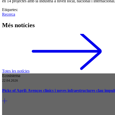
en 14 projectes amb la indústria a nivell local, nacional i internacional
Etiquetes:
Recerca
Més notícies
Totes les notícies
Ecosistema
22.04.2026
Picks of April: Avenços clínics i noves infraestructures clau impu