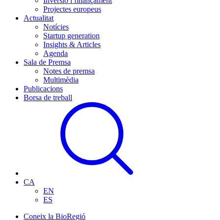
Inversió i finançament
Projectes europeus
Actualitat
Notícies
Startup generation
Insights & Articles
Agenda
Sala de Premsa
Notes de premsa
Multimèdia
Publicacions
Borsa de treball
CA
EN
ES
Coneix la BioRegió