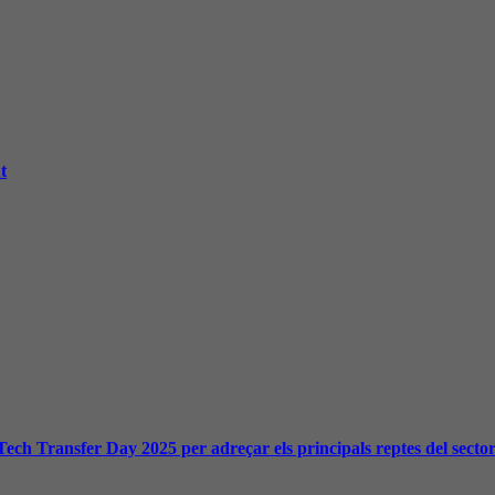
t
Tech Transfer Day 2025 per adreçar els principals reptes del secto