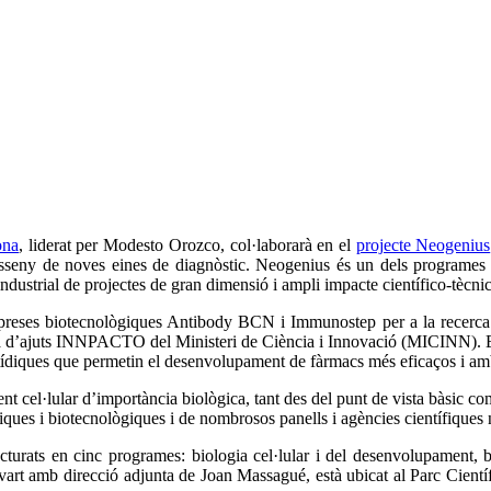
ona
, liderat per Modesto Orozco, col·laborarà en el
projecte Neogenius
l disseny de noves eines de diagnòstic. Neogenius és un dels programe
ndustrial de projectes de gran dimensió i ampli impacte científico-tècnic
reses biotecnològiques Antibody BCN i Immunostep per a la recerca de
a d’ajuts INNPACTO del Ministeri de Ciència i Innovació (MICINN). El 
tídiques que permetin el desenvolupament de fàrmacs més eficaços i am
cel·lular d’importància biològica, tant des del punt de vista bàsic com a
ques i biotecnològiques i de nombrosos panells i agències científiques n
turats en cinc programes: biologia cel·lular i del desenvolupament, b
novart amb direcció adjunta de Joan Massagué, està ubicat al Parc Cientí