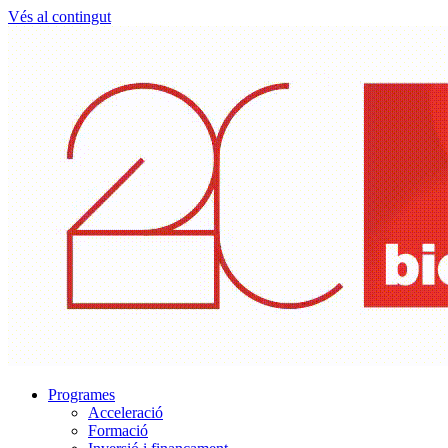
Vés al contingut
Programes
Acceleració
Formació