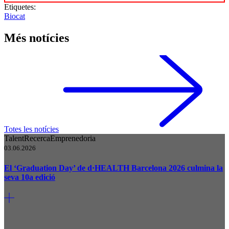
Etiquetes:
Biocat
Més notícies
Totes les notícies
Talent
Recerca
Emprenedoria
03.06.2026
El ‘Graduation Day’ de d·HEALTH Barcelona 2026 culmina la
seva 10a edició