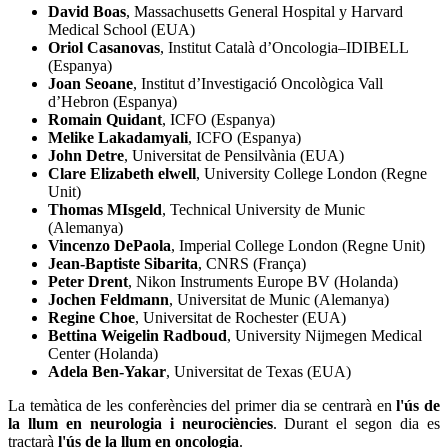
David Boas
, Massachusetts General Hospital y Harvard
Medical School (EUA)
Oriol Casanovas
, Institut Català d’Oncologia–IDIBELL
(Espanya)
Joan Seoane
, Institut d’Investigació Oncològica Vall
d’Hebron (Espanya)
Romain Quidant
, ICFO (Espanya)
Melike Lakadamyali
, ICFO (Espanya)
John Detre
, Universitat de Pensilvània (EUA)
Clare Elizabeth elwell
, University College London (Regne
Unit)
Thomas MIsgeld
, Technical University de Munic
(Alemanya)
Vincenzo DePaola
, Imperial College London (Regne Unit)
Jean-Baptiste Sibarita
, CNRS (França)
Peter Drent
, Nikon Instruments Europe BV (Holanda)
Jochen Feldmann
, Universitat de Munic (Alemanya)
Regine Choe
, Universitat de Rochester (EUA)
Bettina Weigelin Radboud
, University Nijmegen Medical
Center (Holanda)
Adela Ben-Yakar
, Universitat de Texas (EUA)
La temàtica de les conferències del primer dia se centrarà en
l'ús de
la llum en neurologia i neurociències
. Durant el segon dia es
tractarà
l'ús de la llum en oncologia
.