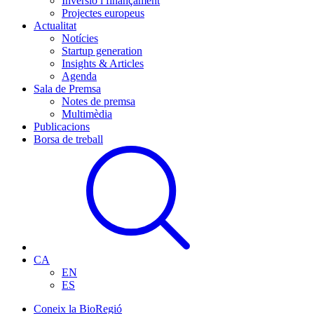
Inversió i finançament
Projectes europeus
Actualitat
Notícies
Startup generation
Insights & Articles
Agenda
Sala de Premsa
Notes de premsa
Multimèdia
Publicacions
Borsa de treball
CA
EN
ES
Coneix la BioRegió