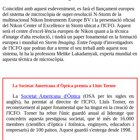
Coincidint amb aquest esdeveniment, es farà el llançament europeu
del sistema de microscòpia de super-resolució N-Storm de la
multinacional Nikon Instruments Europe BV i la presentació oficial
del Nikon Center of Excellence in Storm ubicat a l'ICFO. Aquest
serà el centre d'excel·lència europeu de Nikon quant a la tècnica
d'imatge d'alta resolució, i tindrà un paper fonamental en la formació
europea i mundial en
Storm Imaging
. Entre l'equip d'investigadors
de l'ICFO que podran dur a terme el seu treball amb aquest nou
sistema, hi ha la professora Melike Lakadamyali, experta mundial en
aquesta tècnica de microscòpia.
La Societat Americana d'Òptica premia a Lluís Torner
La
Societat Americana d'Òptica
(OSA per les sigles en
anglès), ha premiat al director de l'ICFO, Lluís Torner, en
reconeixement al paper fonamental que ha tingut en la creació de
l'ICFO. Torner ha rebut l'únic guardó anual al lideratge que
concedeix aquesta prestigiosa societat, que té més de 16.000
membres (científics d'òptica i fotònica, enginyers, educadors i
empresaris) de 100 països. Aquest guardó s'entrega desde 1998.