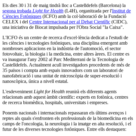
Els dies 30 i 31 de maig tindrà lloc a Castelldefels (Barcelona) la
segona trobada
Light for Health
(L4H), organitzada per l'
Institut de
Ciències Fotòniques
(ICFO) amb la col·laboració de la Fundació
CELEX i del
Centre Internacional per al Debat Científic
(CIDC),
una iniciativa de Biocat impulsada per l'Obra Social "la Caixa".
L'ICFO és un centre de recerca d'excel·lència dedicat a l'estudi de
les ciències i tecnologies fotòniques, una disciplina emergent amb
nombroses aplicacions en la indústria de l'automoció, el sector
fotovoltaic, la biologia i la medicina, entre altres àrees. El centre es
va inaugurar l'any 2002 al Parc Mediterrani de la Tecnologia de
Castelldefels. Actualment acull investigadors procedents de més de
35 països i compta amb espais innovadors com un laboratori de
nanofabricació i una unitat de microscòpia de super-resolució i
nanoscòpica, única a nivell estatal.
L'esdeveniment
Light for Health
reunirà els diferents agents
relacionats amb aquest àmbit científic: experts en fotònica, centres
de recerca biomèdica, hospitals, universitats i empreses.
Ponents nacionals i internacionals repassaran els últims avenços i
reptes als quals s'enfronten els professionals de la biomedicina en els
camps de l'oncologia, la neurologia i la imatge en alta resolució, i el
futur de les diverses tecnologies fotòniques. Entre ells destaquen: