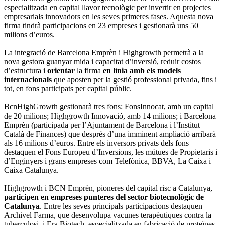
especialitzada en capital llavor tecnològic per invertir en projectes
empresarials innovadors en les seves primeres fases. Aquesta nova
firma tindrà participacions en 23 empreses i gestionarà uns 50
milions d’euros.
La integració de Barcelona Emprèn i Highgrowth permetrà a la
nova gestora guanyar mida i capacitat d’inversió, reduir costos
d’estructura i
orientar
la firma
en línia amb els models
internacionals
que aposten per la gestió professional privada, fins i
tot, en fons participats per capital públic.
BcnHighGrowth gestionarà tres fons: FonsInnocat, amb un capital
de 20 milions; Highgrowth Innovació, amb 14 milions; i Barcelona
Emprèn (participada per l’Ajuntament de Barcelona i l’Institut
Català de Finances) que després d’una imminent ampliació arribarà
als 16 milions d’euros. Entre els inversors privats dels fons
destaquen el Fons Europeu d’Inversions, les mútues de Propietaris i
d’Enginyers i grans empreses com Telefònica, BBVA, La Caixa i
Caixa Catalunya.
Highgrowth i BCN Emprèn, pioneres del capital risc a Catalunya,
participen en empreses punteres del sector biotecnològic de
Catalunya
. Entre les seves principals participacions destaquen
Archivel Farma, que desenvolupa vacunes terapèutiques contra la
tuberculosi, i Era Biotech, especialitzada en fabricació de proteïnes