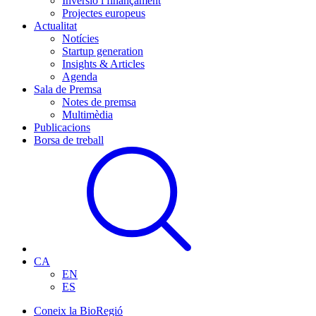
Inversió i finançament
Projectes europeus
Actualitat
Notícies
Startup generation
Insights & Articles
Agenda
Sala de Premsa
Notes de premsa
Multimèdia
Publicacions
Borsa de treball
CA
EN
ES
Coneix la BioRegió