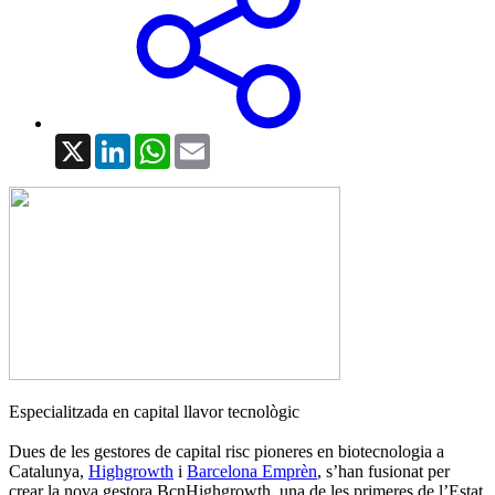
X
LinkedIn
WhatsApp
Email
Especialitzada en capital llavor tecnològic
Dues de les gestores de capital risc pioneres en biotecnologia a
Catalunya,
Highgrowth
i
Barcelona Emprèn
, s’han fusionat per
crear la nova gestora BcnHighgrowth, una de les primeres de l’Estat