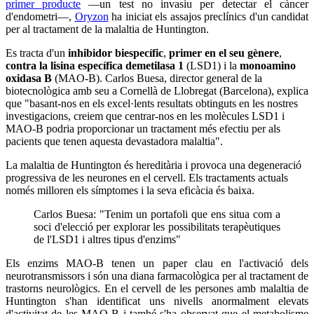
primer producte
—un test no invasiu per detectar el càncer
d'endometri—,
Oryzon
ha iniciat els assajos preclínics d'un candidat
per al tractament de la malaltia de Huntington.
Es tracta d'un
inhibidor biespecífic
,
primer en el seu gènere
,
contra la lisina específica demetilasa 1
(LSD1) i la
monoamino
oxidasa B
(MAO-B). Carlos Buesa, director general de la
biotecnològica amb seu a Cornellà de Llobregat (Barcelona), explica
que "basant-nos en els excel·lents resultats obtinguts en les nostres
investigacions, creiem que centrar-nos en les molècules LSD1 i
MAO-B podria proporcionar un tractament més efectiu per als
pacients que tenen aquesta devastadora malaltia".
La malaltia de Huntington és hereditària i provoca una degeneració
progressiva de les neurones en el cervell. Els tractaments actuals
només milloren els símptomes i la seva eficàcia és baixa.
Carlos Buesa: "Tenim un portafoli que ens situa com a
soci d'elecció per explorar les possibilitats terapèutiques
de l'LSD1 i altres tipus d'enzims"
Els enzims MAO-B tenen un paper clau en l'activació dels
neurotransmissors i són una diana farmacològica per al tractament de
trastorns neurològics. En el cervell de les persones amb malaltia de
Huntington s'han identificat uns nivells anormalment elevats
d'activitat de les MAO-B i també s'ha observat que el metabolisme