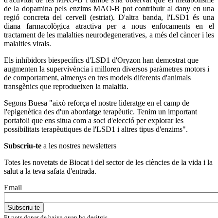
de la dopamina pels enzims MAO-B pot contribuir al dany en una
regió concreta del cervell (estriat). D'altra banda, l'LSD1 és una
diana farmacològica atractiva per a nous enfocaments en el
tractament de les malalties neurodegeneratives, a més del càncer i les
malalties virals.
Els inhibidors biespecífics d'LSD1 d'Oryzon han demostrat que
augmenten la supervivència i milloren diversos paràmetres motors i
de comportament, almenys en tres models diferents d'animals
transgènics que reprodueixen la malaltia.
Segons Buesa "això reforça el nostre lideratge en el camp de
l'epigenètica des d'un abordatge terapèutic. Tenim un important
portafoli que ens situa com a soci d'elecció per explorar les
possibilitats terapèutiques de l'LSD1 i altres tipus d'enzims".
Subscriu-te
a les nostres newsletters
Totes les novetats de Biocat i del sector de les ciències de la vida i la
salut a la teva safata d'entrada.
Email
Et pots donar de baixa quan ho desitgis.