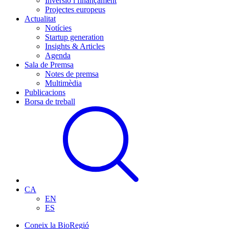
Inversió i finançament
Projectes europeus
Actualitat
Notícies
Startup generation
Insights & Articles
Agenda
Sala de Premsa
Notes de premsa
Multimèdia
Publicacions
Borsa de treball
CA
EN
ES
Coneix la BioRegió