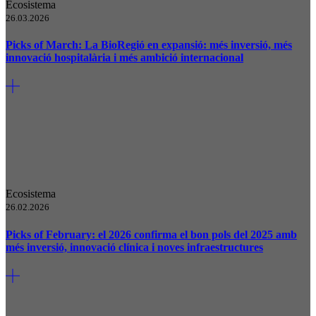
Ecosistema
26.03.2026
Picks of March: La BioRegió en expansió: més inversió, més
innovació hospitalària i més ambició internacional
Ecosistema
26.02.2026
Picks of February: el 2026 confirma el bon pols del 2025 amb
més inversió, innovació clínica i noves infraestructures