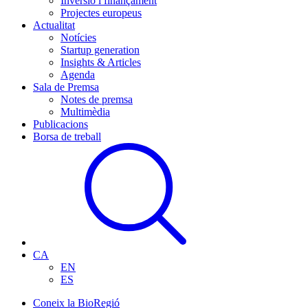
Inversió i finançament
Projectes europeus
Actualitat
Notícies
Startup generation
Insights & Articles
Agenda
Sala de Premsa
Notes de premsa
Multimèdia
Publicacions
Borsa de treball
CA
EN
ES
Coneix la BioRegió