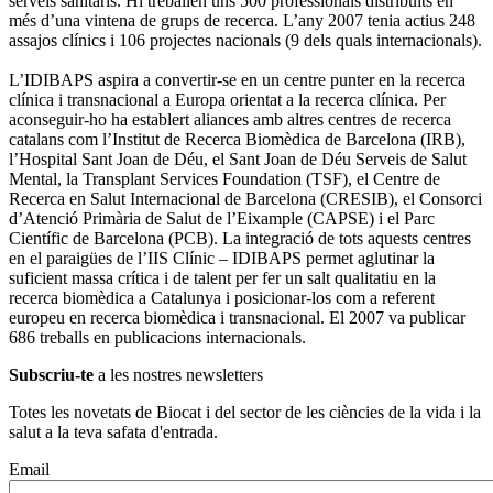
serveis sanitaris. Hi treballen uns 500 professionals distribuïts en
més d’una vintena de grups de recerca. L’any 2007 tenia actius 248
assajos clínics i 106 projectes nacionals (9 dels quals internacionals).
L’IDIBAPS aspira a convertir-se en un centre punter en la recerca
clínica i transnacional a Europa orientat a la recerca clínica. Per
aconseguir-ho ha establert aliances amb altres centres de recerca
catalans com l’Institut de Recerca Biomèdica de Barcelona (IRB),
l’Hospital Sant Joan de Déu, el Sant Joan de Déu Serveis de Salut
Mental, la Transplant Services Foundation (TSF), el Centre de
Recerca en Salut Internacional de Barcelona (CRESIB), el Consorci
d’Atenció Primària de Salut de l’Eixample (CAPSE) i el Parc
Científic de Barcelona (PCB). La integració de tots aquests centres
en el paraigües de l’IIS Clínic – IDIBAPS permet aglutinar la
suficient massa crítica i de talent per fer un salt qualitatiu en la
recerca biomèdica a Catalunya i posicionar-los com a referent
europeu en recerca biomèdica i transnacional. El 2007 va publicar
686 treballs en publicacions internacionals.
Subscriu-te
a les nostres newsletters
Totes les novetats de Biocat i del sector de les ciències de la vida i la
salut a la teva safata d'entrada.
Email