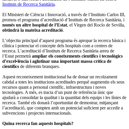
Instituts de Recerca Sanitària
.
El Ministeri de Ciència i Innovació, a través de l’Instituto Carlos III,
promou el programa d’acreditació d’Instituts de Recerca Sanitària, i
només un altre hospital de l’Estat
, el Virgen del Rocío de Sevilla,
obtindrà la mateixa acreditació
.
L’objectiu principal d’aquest programa és apropar la recerca bàsica i
clínica i potenciar el concepte dels hospitals com a centres de
recerca. L’acreditació d’Instituts de Recerca Sanitària arreu de
l’Estat permetrà
ampliar els coneixements científics i tecnològics
d’excel•lència i aglutinar una important massa crítica de
científics
de diferents branques.
Aquest reconeixement institucional ha de donar un recolzament
cabdal a totes les institucions acreditades perquè augmentin els seus
recursos quant a personal científic, infraestructura i noves
tecnologies. A més, es tracta d’un punt de referència únic que
ajudarà a consolidar la qualitat i la quantitat dels equips i les línies de
recerca. També els donarà l’oportunitat de demostrar, mitjançant
l’acreditació, que compten amb un potencial suficient per accedir a
subvencions i projectes internacionals.
Quina recerca fan aquests hospitals?