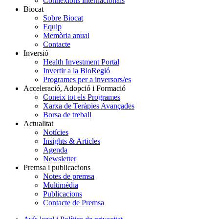
Connexions internacionals
Biocat
Sobre Biocat
Equip
Memòria anual
Contacte
Inversió
Health Investment Portal
Invertir a la BioRegió
Programes per a inversors/es
Acceleració, Adopció i Formació
Coneix tot els Programes
Xarxa de Teràpies Avançades
Borsa de treball
Actualitat
Notícies
Insights & Articles
Agenda
Newsletter
Premsa i publicacions
Notes de premsa
Multimèdia
Publicacions
Contacte de Premsa