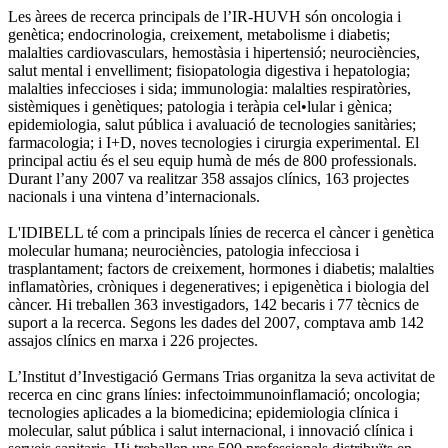
Les àrees de recerca principals de l’IR-HUVH són oncologia i
genètica; endocrinologia, creixement, metabolisme i diabetis;
malalties cardiovasculars, hemostàsia i hipertensió; neurociències,
salut mental i envelliment; fisiopatologia digestiva i hepatologia;
malalties infeccioses i sida; immunologia: malalties respiratòries,
sistèmiques i genètiques; patologia i teràpia cel•lular i gènica;
epidemiologia, salut pública i avaluació de tecnologies sanitàries;
farmacologia; i I+D, noves tecnologies i cirurgia experimental. El
principal actiu és el seu equip humà de més de 800 professionals.
Durant l’any 2007 va realitzar 358 assajos clínics, 163 projectes
nacionals i una vintena d’internacionals.
L'IDIBELL té com a principals línies de recerca el càncer i genètica
molecular humana; neurociències, patologia infecciosa i
trasplantament; factors de creixement, hormones i diabetis; malalties
inflamatòries, cròniques i degeneratives; i epigenètica i biologia del
càncer. Hi treballen 363 investigadors, 142 becaris i 77 tècnics de
suport a la recerca. Segons les dades del 2007, comptava amb 142
assajos clínics en marxa i 226 projectes.
L’Institut d’Investigació Germans Trias organitza la seva activitat de
recerca en cinc grans línies: infectoimmunoinflamació; oncologia;
tecnologies aplicades a la biomedicina; epidemiologia clínica i
molecular, salut pública i salut internacional, i innovació clínica i