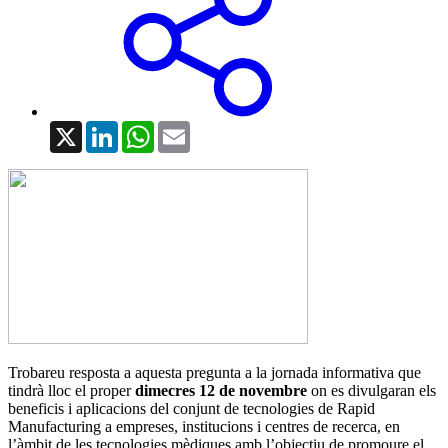
X
LinkedIn
WhatsApp
Email
Trobareu resposta a aquesta pregunta a la jornada informativa que
tindrà lloc el proper
dimecres 12 de novembre
on es divulgaran els
beneficis i aplicacions del conjunt de tecnologies de Rapid
Manufacturing a empreses, institucions i centres de recerca, en
l’àmbit de les tecnologies mèdiques amb l’objectiu de promoure el