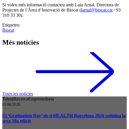
Si voleu més informació contacteu amb Laia Arnal, Directora de
Projectes de l’Àrea d’Innovació de Biocat (
larnal@biocat.cat
/ 93
310 33 30).
Etiquetes:
Biocat
Més notícies
Totes les notícies
Talent
Recerca
Emprenedoria
03.06.2026
El ‘Graduation Day’ de d·HEALTH Barcelona 2026 culmina la
seva 10a edició