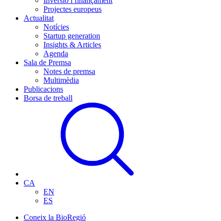
Inversió i finançament
Projectes europeus
Actualitat
Notícies
Startup generation
Insights & Articles
Agenda
Sala de Premsa
Notes de premsa
Multimèdia
Publicacions
Borsa de treball
CA
EN
ES
Coneix la BioRegió