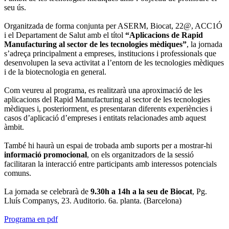
seu ús.
Organitzada de forma conjunta per ASERM, Biocat, 22@, ACC1Ó
i el Departament de Salut amb el títol
“Aplicacions de Rapid
Manufacturing al sector de les tecnologies mèdiques”
, la jornada
s’adreça principalment a empreses, institucions i professionals que
desenvolupen la seva activitat a l’entorn de les tecnologies mèdiques
i de la biotecnologia en general.
Com veureu al programa, es realitzarà una aproximació de les
aplicacions del Rapid Manufacturing al sector de les tecnologies
mèdiques i, posteriorment, es presentaran diferents experiències i
casos d’aplicació d’empreses i entitats relacionades amb aquest
àmbit.
També hi haurà un espai de trobada amb suports per a mostrar-hi
informació promocional
, on els organitzadors de la sessió
facilitaran la interacció entre participants amb interessos potencials
comuns.
La jornada se celebrarà de
9.30h a 14h a la seu de Biocat
, Pg.
Lluís Companys, 23. Auditorio. 6a. planta. (Barcelona)
Programa en pdf