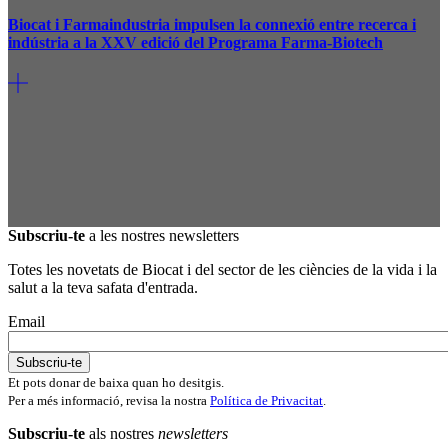
Biocat i Farmaindustria impulsen la connexió entre recerca i
indústria a la XXV edició del Programa Farma-Biotech
Subscriu-te
a les nostres newsletters
Totes les novetats de Biocat i del sector de les ciències de la vida i la
salut a la teva safata d'entrada.
Email
Et pots donar de baixa quan ho desitgis.
Per a més informació, revisa la nostra
Política de Privacitat
.
Subscriu-te
als nostres
newsletters