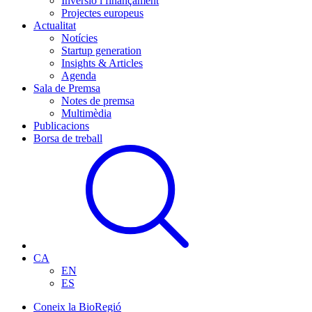
Inversió i finançament
Projectes europeus
Actualitat
Notícies
Startup generation
Insights & Articles
Agenda
Sala de Premsa
Notes de premsa
Multimèdia
Publicacions
Borsa de treball
CA
EN
ES
Coneix la BioRegió