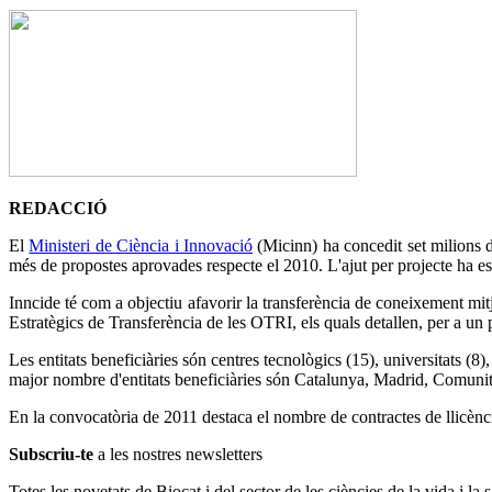
REDACCIÓ
El
Ministeri de Ciència i Innovació
(Micinn) ha concedit set milions d
més de propostes aprovades respecte el 2010. L'ajut per projecte ha e
Inncide té com a objectiu afavorir la transferència de coneixement mit
Estratègics de Transferència de les OTRI, els quals detallen, per a un per
Les entitats beneficiàries són centres tecnològics (15), universitats (8)
major nombre d'entitats beneficiàries són Catalunya, Madrid, Comunit
En la convocatòria de 2011 destaca el nombre de contractes de llicència
Subscriu-te
a les nostres newsletters
Totes les novetats de Biocat i del sector de les ciències de la vida i la s