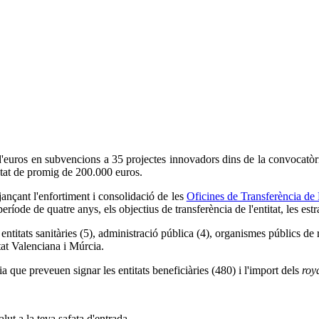
'euros en subvencions a 35 projectes innovadors dins de la convocatòria
stat de promig de 200.000 euros.
jançant l'enfortiment i consolidació de les
Oficines de Transferència de
íode de quatre anys, els objectius de transferència de l'entitat, les estra
, entitats sanitàries (5), administració pública (4), organismes públics d
at Valenciana i Múrcia.
 que preveuen signar les entitats beneficiàries (480) i l'import dels
roya
alut a la teva safata d'entrada.