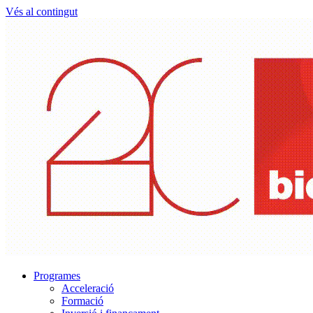
Vés al contingut
Programes
Acceleració
Formació