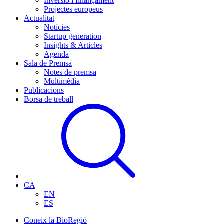
Inversió i finançament
Projectes europeus
Actualitat
Notícies
Startup generation
Insights & Articles
Agenda
Sala de Premsa
Notes de premsa
Multimèdia
Publicacions
Borsa de treball
CA
EN
ES
Coneix la BioRegió