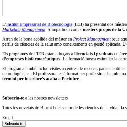
L’
Institut Empresarial de Biotecnologia
(IEB) ha presentat dos màsters
Marketing Management
. S’impartiran com a
màsters propis de la U
Arran de la bona acollida del màster en
Project Management
(que aque
perfils de ciències de la salut amb coneixements en gestió aplicada. 
Els programes de l’IEB estan adreçats a
llicenciats i graduats
en àrees
d’empreses biofarmacèutiques
. La formació busca estimular la carr
El programa també inclou visites a centres de recerca, parcs científics
neurolingüística. El professorat està format per professionals amb una 
termini per inscriure's acaba a l’octubre
.
Subscriu-te
a les nostres newsletters
Totes les novetats de Biocat i del sector de les ciències de la vida i la s
Email