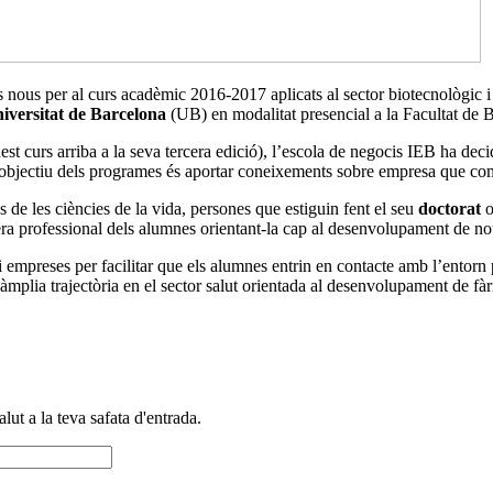
 nous per al curs acadèmic 2016-2017 aplicats al sector biotecnològic i 
niversitat de Barcelona
(UB) en modalitat presencial a la Facultat de 
st curs arriba a la seva tercera edició), l’escola de negocis IEB ha deci
L’objectiu dels programes és aportar coneixements sobre empresa que co
 de les ciències de la vida, persones que estiguin fent el seu
doctorat
o
era professional dels alumnes orientant-la cap al desenvolupament de no
 i empreses per facilitar que els alumnes entrin en contacte amb l’entorn 
àmplia trajectòria en el sector salut orientada al desenvolupament de fà
alut a la teva safata d'entrada.