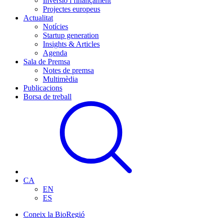
Inversió i finançament
Projectes europeus
Actualitat
Notícies
Startup generation
Insights & Articles
Agenda
Sala de Premsa
Notes de premsa
Multimèdia
Publicacions
Borsa de treball
CA
EN
ES
Coneix la BioRegió