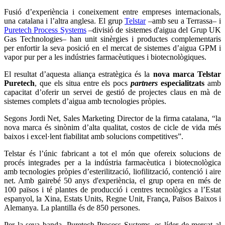
Fusió d’experiència i coneixement entre empreses internacionals,
una catalana i l’altra anglesa. El grup
Telstar
–amb seu a Terrassa– i
Puretech Process Systems
–divisió de sistemes d'aigua del Grup UK
Gas Technologies– han unit sinèrgies i productes complementaris
per enfortir la seva posició en el mercat de sistemes d’aigua GPM i
vapor pur per a les indústries farmacèutiques i biotecnològiques.
El resultat d’aquesta aliança estratègica és la
nova marca Telstar
Puretech
, que els situa entre els pocs
partners
especialitzats
amb
capacitat d’oferir un servei de gestió de projectes claus en mà de
sistemes complets d’aigua amb tecnologies pròpies.
Segons Jordi Net, Sales Marketing Director de la firma catalana, “la
nova marca és sinònim d’alta qualitat, costos de cicle de vida més
baixos i excel·lent fiabilitat amb solucions competitives”.
Telstar és l’únic fabricant a tot el món que ofereix solucions de
procés integrades per a la indústria farmacèutica i biotecnològica
amb tecnologies pròpies d’esterilització, liofilització, contenció i aire
net. Amb gairebé 50 anys d'experiència, el grup opera en més de
100 països i té plantes de producció i centres tecnològics a l’Estat
espanyol, la Xina, Estats Units, Regne Unit, França, Països Baixos i
Alemanya. La plantilla és de 850 persones.
Per la seva banda, Puretech Process Systems, es líder de mercat al