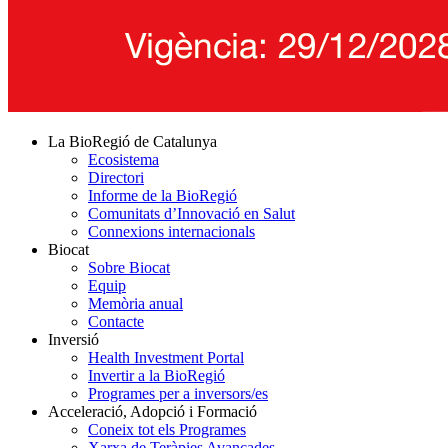
La BioRegió de Catalunya
Ecosistema
Directori
Informe de la BioRegió
Comunitats d’Innovació en Salut
Connexions internacionals
Biocat
Sobre Biocat
Equip
Memòria anual
Contacte
Inversió
Health Investment Portal
Invertir a la BioRegió
Programes per a inversors/es
Acceleració, Adopció i Formació
Coneix tot els Programes
Xarxa de Teràpies Avançades