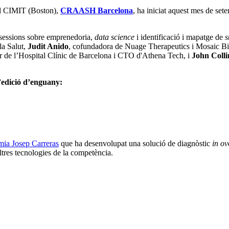
el CIMIT (Boston),
CRAASH Barcelona
, ha iniciat aquest mes de set
s sessions sobre emprenedoria,
data science
i identificació i mapatge de
s
la Salut,
Judit Anido
, cofundadora de Nuage Therapeutics i Mosaic B
cer de l’Hospital Clínic de Barcelona i CTO d'Athena Tech, i
John Colli
l’edició d’enguany:
èmia Josep Carreras
que ha desenvolupat una solució de diagnòstic
in ov
tres tecnologies de la competència.