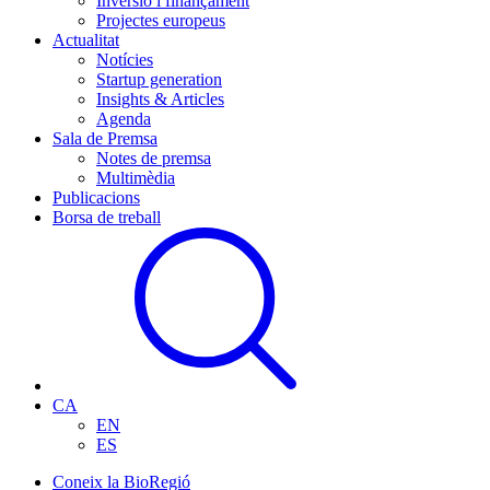
Inversió i finançament
Projectes europeus
Actualitat
Notícies
Startup generation
Insights & Articles
Agenda
Sala de Premsa
Notes de premsa
Multimèdia
Publicacions
Borsa de treball
CA
EN
ES
Coneix la BioRegió