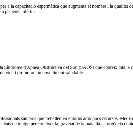
r a la capacitació espermàtica que augmenta el nombre i la qualitat dels 
o
a pacients infèrtils.
 la Síndrome d'Apnea Obstructiva del Son (SAOS) que cobreix tota la cad
t de vida i promoure un envelliment saludable.
ofessionals sanitaris que treballen en entorns amb pocs recursos. MedBra
tats de triatge per conèixer la gravetat de la malaltia, la urgència clínic