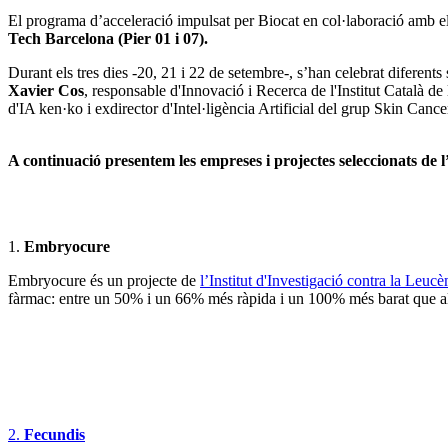
El programa d’acceleració impulsat per Biocat en col·laboració amb 
Tech Barcelona (Pier 01 i 07).
Durant els tres dies -20, 21 i 22 de setembre-, s’han celebrat diferent
Xavier Cos
, responsable d'Innovació i Recerca de l'Institut Català de 
d'IA ken·ko i exdirector d'Intel·ligència Artificial del grup Skin Can
A continuació presentem les empreses i projectes seleccionats de 
1.
Embryocure
Embryocure és un projecte de
l’Institut d'Investigació contra la Leuc
fàrmac: entre un 50% i un 66% més ràpida i un 100% més barat que al
2.
Fecundis