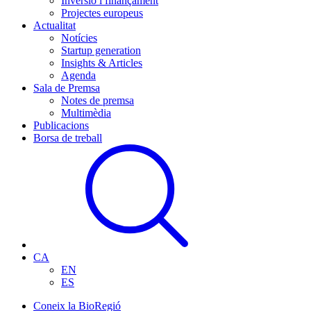
Inversió i finançament
Projectes europeus
Actualitat
Notícies
Startup generation
Insights & Articles
Agenda
Sala de Premsa
Notes de premsa
Multimèdia
Publicacions
Borsa de treball
CA
EN
ES
Coneix la BioRegió