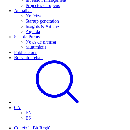
Inversió i finançament
Projectes europeus
Actualitat
Notícies
Startup generation
Insights & Articles
Agenda
Sala de Premsa
Notes de premsa
Multimèdia
Publicacions
Borsa de treball
CA
EN
ES
Coneix la BioRegió