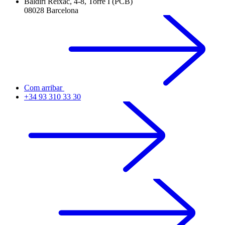
Baldiri Reixac, 4-8, Torre I (PCB)
08028 Barcelona
Com arribar
+34 93 310 33 30