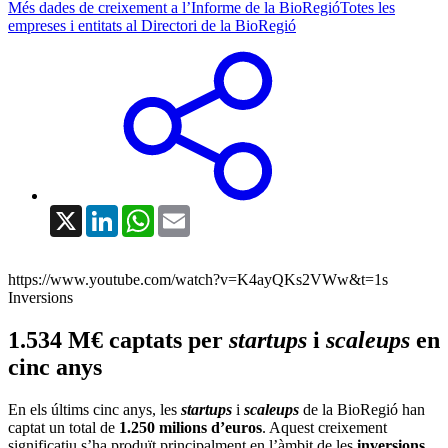
Més dades de creixement a l’Informe de la BioRegió
Totes les
empreses i entitats al Directori de la BioRegió
X
LinkedIn
WhatsApp
Email
https://www.youtube.com/watch?v=K4ayQKs2VWw&t=1s
Inversions
1.534 M€ captats per
startups
i
scaleups
en
cinc anys
En els últims cinc anys, les
startups
i
scaleups
de la BioRegió han
captat un total de
1.250 milions d’euros
. Aquest creixement
significatiu s’ha produït principalment en l’àmbit de les
inversions
.