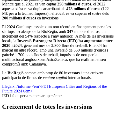
Mentre que el 2021 es van captar
258 milions d’euros
, el 2022
aquesta xifra es va duplicar arribant als
478 milions d’euros
(122
M€ per a la tecmed Impress) i el 2023, es va superar el sostre dels
200 milions d’euros
en inversions.
El 2024 Catalunya assoleix un nou rècord en finançament per a les
startups i scaleups de la BioRegió, amb
347
milions d’euros, un
increment del 54% respecte a l’any anterior. A més de les inversions
locals, la
Inversió Estrangera Directa (IED) ha augmentat entre
2020 i 2024
, generant més de
5.800 llocs de treball
. El 2024 ha
marcat un altre rècord, amb una inversió de 550 milions d’euros i
gairebé 1.700 nous llocs de treball, impulsats de nou per la
multinacional anglosaxona AstraZeneca, que ha reafirmat el seu
compromís amb Catalunya.
La
BioRegió
compta amb prop de 80
inversors
i una creixent
participació de firmes de
venture capital
internacionals.
Llegeix l’informe <em>FDI European Cities and Regions of the
Future 2024</em>
IED i fons per a <em>startups</em>
Creixement de totes les inversions