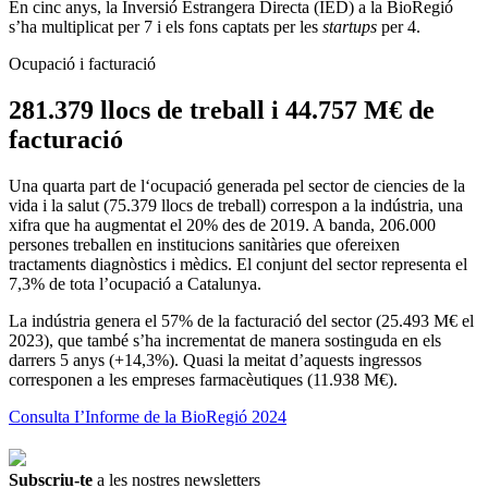
En cinc anys, la Inversió Estrangera Directa (IED) a la BioRegió
s’ha multiplicat per 7 i els fons captats per les
startups
per 4.
Ocupació i facturació
281.379 llocs de treball i 44.757 M€ de
facturació
Una quarta part de l‘ocupació generada pel sector de ciencies de la
vida i la salut (75.379 llocs de treball) correspon a la indústria, una
xifra que ha augmentat el 20% des de 2019. A banda, 206.000
persones treballen en institucions sanitàries que ofereixen
tractaments diagnòstics i mèdics. El conjunt del sector representa el
7,3% de tota l’ocupació a Catalunya.
La indústria genera el 57% de la facturació del sector (25.493 M€ el
2023), que també s’ha incrementat de manera sostinguda en els
darrers 5 anys (+14,3%). Quasi la meitat d’aquests ingressos
corresponen a les empreses farmacèutiques (11.938 M€).
Consulta I’Informe de la BioRegió 2024
Subscriu-te
a les nostres newsletters