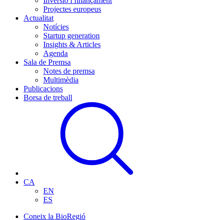
Inversió i finançament
Projectes europeus
Actualitat
Notícies
Startup generation
Insights & Articles
Agenda
Sala de Premsa
Notes de premsa
Multimèdia
Publicacions
Borsa de treball
CA
EN
ES
Coneix la BioRegió