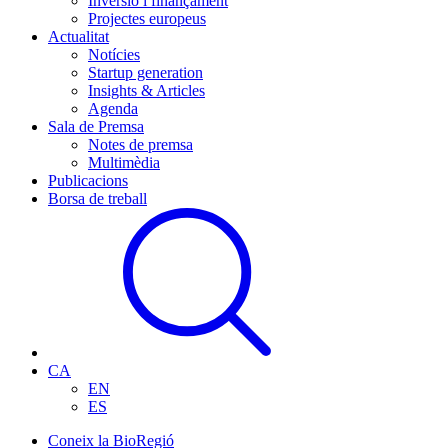
Inversió i finançament
Projectes europeus
Actualitat
Notícies
Startup generation
Insights & Articles
Agenda
Sala de Premsa
Notes de premsa
Multimèdia
Publicacions
Borsa de treball
CA
EN
ES
Coneix la BioRegió