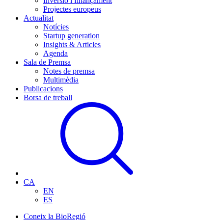
Inversió i finançament
Projectes europeus
Actualitat
Notícies
Startup generation
Insights & Articles
Agenda
Sala de Premsa
Notes de premsa
Multimèdia
Publicacions
Borsa de treball
CA
EN
ES
Coneix la BioRegió