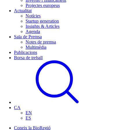
Inversió i finançament
Projectes europeus
Actualitat
Notícies
Startup generation
Insights & Articles
Agenda
Sala de Premsa
Notes de premsa
Multimèdia
Publicacions
Borsa de treball
CA
EN
ES
Coneix la BioRegió