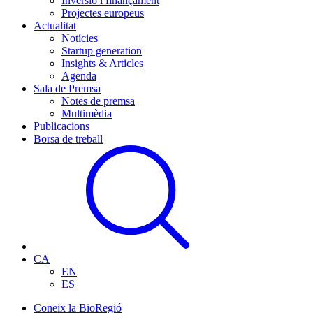
Inversió i finançament
Projectes europeus
Actualitat
Notícies
Startup generation
Insights & Articles
Agenda
Sala de Premsa
Notes de premsa
Multimèdia
Publicacions
Borsa de treball
CA
EN
ES
Coneix la BioRegió