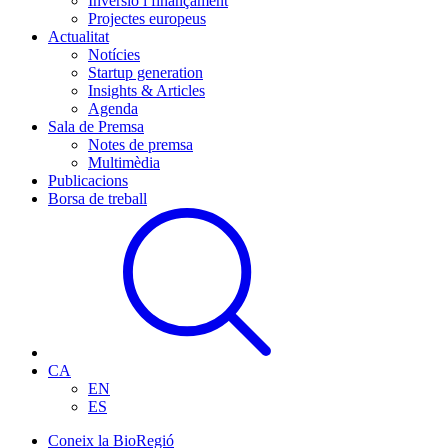
Inversió i finançament
Projectes europeus
Actualitat
Notícies
Startup generation
Insights & Articles
Agenda
Sala de Premsa
Notes de premsa
Multimèdia
Publicacions
Borsa de treball
CA
EN
ES
Coneix la BioRegió