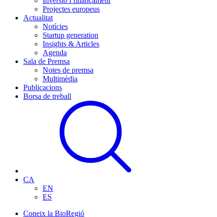
Inversió i finançament
Projectes europeus
Actualitat
Notícies
Startup generation
Insights & Articles
Agenda
Sala de Premsa
Notes de premsa
Multimèdia
Publicacions
Borsa de treball
CA
EN
ES
Coneix la BioRegió