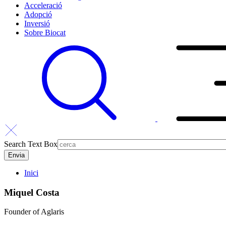
Acceleració
Adopció
Inversió
Sobre Biocat
Search Text Box
Inici
Miquel Costa
Founder of Aglaris