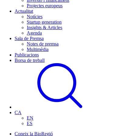
Inversió i finançament
Projectes europeus
Actualitat
Notícies
Startup generation
Insights & Articles
Agenda
Sala de Premsa
Notes de premsa
Multimèdia
Publicacions
Borsa de treball
CA
EN
ES
Coneix la BioRegió