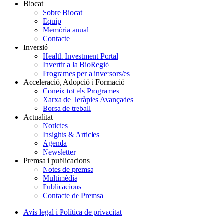
Biocat
Sobre Biocat
Equip
Memòria anual
Contacte
Inversió
Health Investment Portal
Invertir a la BioRegió
Programes per a inversors/es
Acceleració, Adopció i Formació
Coneix tot els Programes
Xarxa de Teràpies Avançades
Borsa de treball
Actualitat
Notícies
Insights & Articles
Agenda
Newsletter
Premsa i publicacions
Notes de premsa
Multimèdia
Publicacions
Contacte de Premsa
Avís legal i Política de privacitat