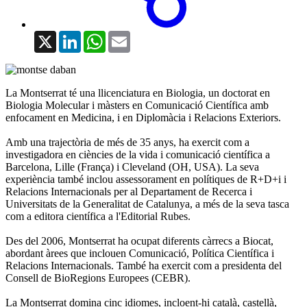
X
LinkedIn
WhatsApp
Email
La Montserrat té una llicenciatura en Biologia, un doctorat en
Biologia Molecular i màsters en Comunicació Científica amb
enfocament en Medicina, i en Diplomàcia i Relacions Exteriors.
Amb una trajectòria de més de 35 anys, ha exercit com a
investigadora en ciències de la vida i comunicació científica a
Barcelona, Lille (França) i Cleveland (OH, USA). La seva
experiència també inclou assessorament en polítiques de R+D+i i
Relacions Internacionals per al Departament de Recerca i
Universitats de la Generalitat de Catalunya, a més de la seva tasca
com a editora científica a l'Editorial Rubes.
Des del 2006, Montserrat ha ocupat diferents càrrecs a Biocat,
abordant àrees que inclouen Comunicació, Política Científica i
Relacions Internacionals. També ha exercit com a presidenta del
Consell de BioRegions Europees (CEBR).
La Montserrat domina cinc idiomes, incloent-hi català, castellà,