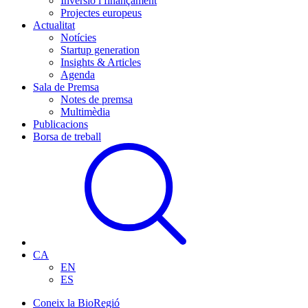
Inversió i finançament
Projectes europeus
Actualitat
Notícies
Startup generation
Insights & Articles
Agenda
Sala de Premsa
Notes de premsa
Multimèdia
Publicacions
Borsa de treball
CA
EN
ES
Coneix la BioRegió