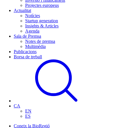
Inversió i finançament
Projectes europeus
Actualitat
Notícies
Startup generation
Insights & Articles
Agenda
Sala de Premsa
Notes de premsa
Multimèdia
Publicacions
Borsa de treball
CA
EN
ES
Coneix la BioRegió