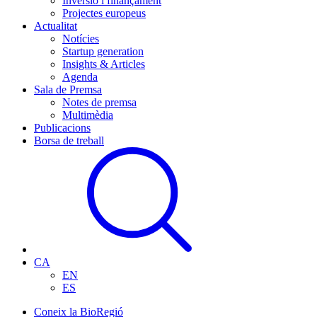
Inversió i finançament
Projectes europeus
Actualitat
Notícies
Startup generation
Insights & Articles
Agenda
Sala de Premsa
Notes de premsa
Multimèdia
Publicacions
Borsa de treball
CA
EN
ES
Coneix la BioRegió