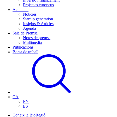
Inversió i finançament
Projectes europeus
Actualitat
Notícies
Startup generation
Insights & Articles
Agenda
Sala de Premsa
Notes de premsa
Multimèdia
Publicacions
Borsa de treball
CA
EN
ES
Coneix la BioRegió