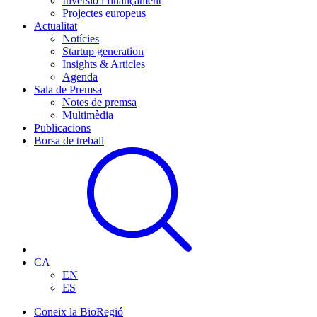
Inversió i finançament
Projectes europeus
Actualitat
Notícies
Startup generation
Insights & Articles
Agenda
Sala de Premsa
Notes de premsa
Multimèdia
Publicacions
Borsa de treball
CA
EN
ES
Coneix la BioRegió