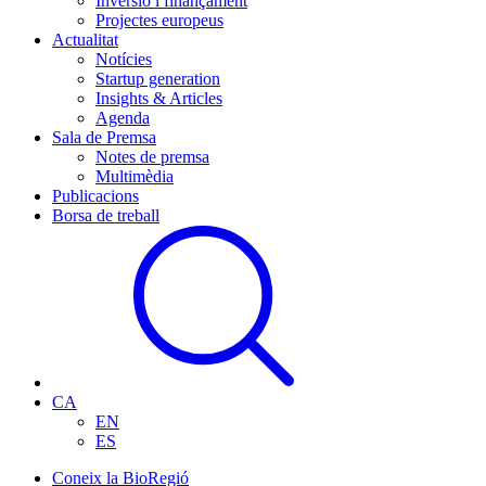
Inversió i finançament
Projectes europeus
Actualitat
Notícies
Startup generation
Insights & Articles
Agenda
Sala de Premsa
Notes de premsa
Multimèdia
Publicacions
Borsa de treball
CA
EN
ES
Coneix la BioRegió