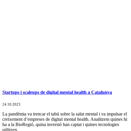
Startups i scaleups de digital mental health a Catalunya
24.10.2023
La pandèmia va trencar el tabú sobre la salut mental i va impulsar el
creixement d’empreses de digital mental health. Analitzem quines hi
ha a la BioRegió, quina inversió han captat i quines tecnologies
utilitzen.