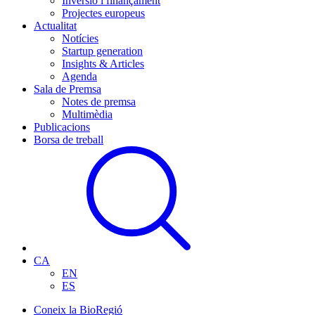
Inversió i finançament
Projectes europeus
Actualitat
Notícies
Startup generation
Insights & Articles
Agenda
Sala de Premsa
Notes de premsa
Multimèdia
Publicacions
Borsa de treball
CA
EN
ES
Coneix la BioRegió