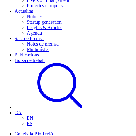
Inversió i finançament
Projectes europeus
Actualitat
Notícies
Startup generation
Insights & Articles
Agenda
Sala de Premsa
Notes de premsa
Multimèdia
Publicacions
Borsa de treball
CA
EN
ES
Coneix la BioRegió