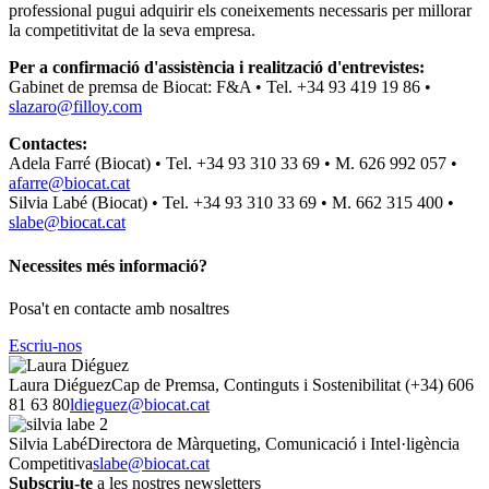
professional pugui adquirir els coneixements necessaris per millorar
la competitivitat de la seva empresa.
Per a confirmació d'assistència i realització d'entrevistes:
Gabinet de premsa de Biocat: F&A • Tel. +34 93 419 19 86 •
slazaro@filloy.com
Contactes:
Adela Farré (Biocat) • Tel. +34 93 310 33 69 • M. 626 992 057 •
afarre@biocat.cat
Silvia Labé (Biocat) • Tel. +34 93 310 33 69 • M. 662 315 400 •
slabe@biocat.cat
Necessites més informació?
Posa't en contacte amb nosaltres
Escriu-nos
Laura Diéguez
Cap de Premsa, Continguts i Sostenibilitat
(+34) 606
81 63 80
ldieguez@biocat.cat
Silvia Labé
Directora de Màrqueting, Comunicació i Intel·ligència
Competitiva
slabe@biocat.cat
Subscriu-te
a les nostres newsletters