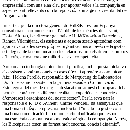
empresarial i com una eina clau per aportar valor a la companyia en
aspectes tant rellevants com la reputació, la imatge i la credibilitat de
l’organització.
Impartida per la directora general de Hill&Knowlton Espanya i
consultora en comunicació en l’àmbit de les ciències de la salut,
Eloisa Alonso, i el director general de Hill&Knowlton Barcelona,
Ramon Vilamitjana, els assistents a aquesta sessió aprendran com
aportar valor a les seves pròpies organitzacions a través de la gestió
estratègica de la comunicació i les relacions amb els diferents públics
d’interès, de manera que millori la seva competitivitat.
Amb una metodologia eminentment pràctica, amb aquesta iniciativa
els assistents podran conèixer casos d’èxit i aprendre a comunicar.
Així, Helena Perelló, responsable de Màrqueting de Laboratorios
Dr. Echervarne i assistent a la primera sessió en Comunicació
Estratègica del mes de maig ha destacat que aquesta biocàpsula li ha
permès “conèixer les diferents realitats i experiències concretes
d’empreses i organismes del nostre sector”. Per la seva part la
responsable d’R+D d’Avinent, Carme Vendrell, ha assenyalat que
una bona estratègia empresarial inclou tant “una bona gestió com
una bona comunicació. La comunicació planificada que respon a
una estratègia corporativa aporta valor afegit a la companyia. A més,
les Biocàpsules tenen un format molt encertat, concís i dinàmic”.