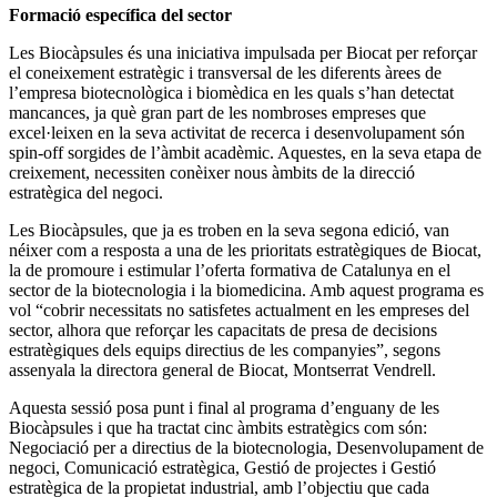
Formació específica del sector
Les Biocàpsules és una iniciativa impulsada per Biocat per reforçar
el coneixement estratègic i transversal de les diferents àrees de
l’empresa biotecnològica i biomèdica en les quals s’han detectat
mancances, ja què gran part de les nombroses empreses que
excel·leixen en la seva activitat de recerca i desenvolupament són
spin-off sorgides de l’àmbit acadèmic. Aquestes, en la seva etapa de
creixement, necessiten conèixer nous àmbits de la direcció
estratègica del negoci.
Les Biocàpsules, que ja es troben en la seva segona edició, van
néixer com a resposta a una de les prioritats estratègiques de Biocat,
la de promoure i estimular l’oferta formativa de Catalunya en el
sector de la biotecnologia i la biomedicina. Amb aquest programa es
vol “cobrir necessitats no satisfetes actualment en les empreses del
sector, alhora que reforçar les capacitats de presa de decisions
estratègiques dels equips directius de les companyies”, segons
assenyala la directora general de Biocat, Montserrat Vendrell.
Aquesta sessió posa punt i final al programa d’enguany de les
Biocàpsules i que ha tractat cinc àmbits estratègics com són:
Negociació per a directius de la biotecnologia, Desenvolupament de
negoci, Comunicació estratègica, Gestió de projectes i Gestió
estratègica de la propietat industrial, amb l’objectiu que cada