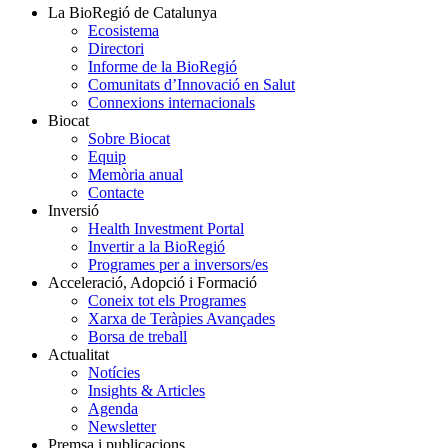
La BioRegió de Catalunya
Ecosistema
Directori
Informe de la BioRegió
Comunitats d’Innovació en Salut
Connexions internacionals
Biocat
Sobre Biocat
Equip
Memòria anual
Contacte
Inversió
Health Investment Portal
Invertir a la BioRegió
Programes per a inversors/es
Acceleració, Adopció i Formació
Coneix tot els Programes
Xarxa de Teràpies Avançades
Borsa de treball
Actualitat
Notícies
Insights & Articles
Agenda
Newsletter
Premsa i publicacions