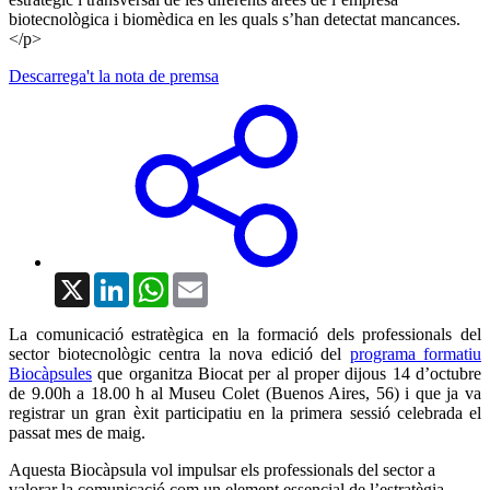
biotecnològica i biomèdica en les quals s’han detectat mancances.
</p>
Descarrega't la nota de premsa
X
LinkedIn
WhatsApp
Email
La comunicació estratègica en la formació dels professionals del
sector biotecnològic centra la nova edició del
programa formatiu
Biocàpsules
que organitza Biocat per al proper dijous 14 d’octubre
de 9.00h a 18.00 h al Museu Colet (Buenos Aires, 56) i que ja va
registrar un gran èxit participatiu en la primera sessió celebrada el
passat mes de maig.
Aquesta Biocàpsula vol impulsar els professionals del sector a
valorar la comunicació com un element essencial de l’estratègia