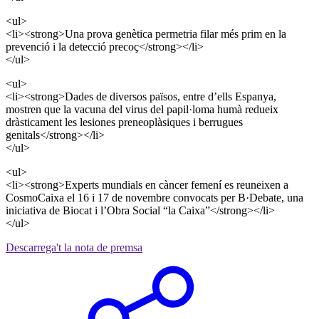
<ul>
<li><strong>Una prova genètica permetria filar més prim en la
prevenció i la detecció precoç</strong></li>
</ul>
<ul>
<li><strong>Dades de diversos països, entre d’ells Espanya,
mostren que la vacuna del virus del papil·loma humà redueix
dràsticament les lesiones preneoplàsiques i berrugues
genitals</strong></li>
</ul>
<ul>
<li><strong>Experts mundials en càncer femení es reuneixen a
CosmoCaixa el 16 i 17 de novembre convocats per B·Debate, una
iniciativa de Biocat i l’Obra Social “la Caixa”</strong></li>
</ul>
Descarrega't la nota de premsa