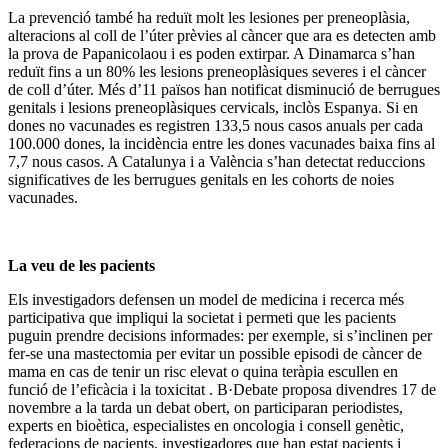
La prevenció també ha reduït molt les lesiones per preneoplàsia,
alteracions al coll de l’úter prèvies al càncer que ara es detecten amb
la prova de Papanicolaou i es poden extirpar. A Dinamarca s’han
reduït fins a un 80% les lesions preneoplàsiques severes i el càncer
de coll d’úter. Més d’11 països han notificat disminució de berrugues
genitals i lesions preneoplàsiques cervicals, inclòs Espanya. Si en
dones no vacunades es registren 133,5 nous casos anuals per cada
100.000 dones, la incidència entre les dones vacunades baixa fins al
7,7 nous casos. A Catalunya i a València s’han detectat reduccions
significatives de les berrugues genitals en les cohorts de noies
vacunades.
La veu de les pacients
Els investigadors defensen un model de medicina i recerca més
participativa que impliqui la societat i permeti que les pacients
puguin prendre decisions informades: per exemple, si s’inclinen per
fer-se una mastectomia per evitar un possible episodi de càncer de
mama en cas de tenir un risc elevat o quina teràpia escullen en
funció de l’eficàcia i la toxicitat . B·Debate proposa divendres 17 de
novembre a la tarda un debat obert, on participaran periodistes,
experts en bioètica, especialistes en oncologia i consell genètic,
federacions de pacients, investigadores que han estat pacients i