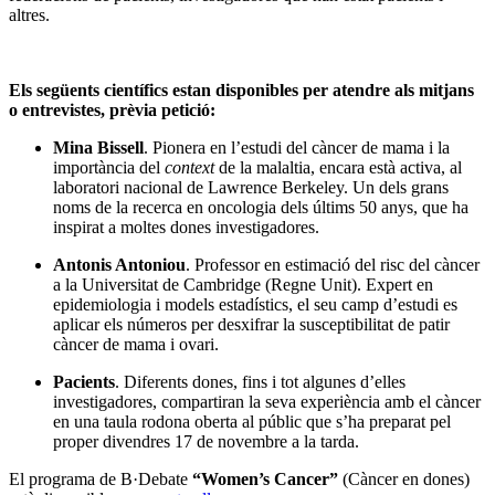
altres.
Els següents científics estan disponibles per atendre als mitjans
o entrevistes, prèvia petició:
Mina Bissell
. Pionera en l’estudi del càncer de mama i la
importància del
context
de la malaltia, encara està activa, al
laboratori nacional de Lawrence Berkeley. Un dels grans
noms de la recerca en oncologia dels últims 50 anys, que ha
inspirat a moltes dones investigadores.
Antonis Antoniou
. Professor en estimació del risc del càncer
a la Universitat de Cambridge (Regne Unit). Expert en
epidemiologia i models estadístics, el seu camp d’estudi es
aplicar els números per desxifrar la susceptibilitat de patir
càncer de mama i ovari.
Pacients
. Diferents dones, fins i tot algunes d’elles
investigadores, compartiran la seva experiència amb el càncer
en una taula rodona oberta al públic que s’ha preparat pel
proper divendres 17 de novembre a la tarda.
El programa de B·Debate
“Women’s Cancer”
(Càncer en dones)