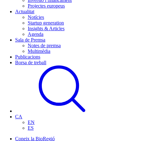
Inversió i finançament
Projectes europeus
Actualitat
Notícies
Startup generation
Insights & Articles
Agenda
Sala de Premsa
Notes de premsa
Multimèdia
Publicacions
Borsa de treball
CA
EN
ES
Coneix la BioRegió