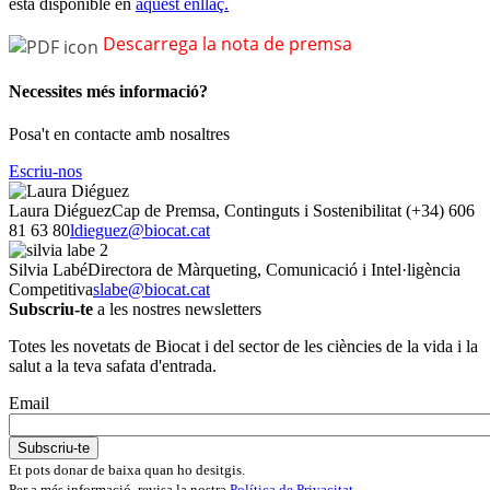
està disponible en
aquest enllaç.
Descarrega la nota de premsa
Necessites més informació?
Posa't en contacte amb nosaltres
Escriu-nos
Laura Diéguez
Cap de Premsa, Continguts i Sostenibilitat
(+34) 606
81 63 80
ldieguez@biocat.cat
Silvia Labé
Directora de Màrqueting, Comunicació i Intel·ligència
Competitiva
slabe@biocat.cat
Subscriu-te
a les nostres newsletters
Totes les novetats de Biocat i del sector de les ciències de la vida i la
salut a la teva safata d'entrada.
Email
Et pots donar de baixa quan ho desitgis.
Per a més informació, revisa la nostra
Política de Privacitat
.