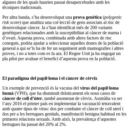
algunes de les quals haurien passat desapercebudes amb les
tècniques tradicionals.
Per altra banda, s’ha desenvolupat una
prova genètica
(
polygenic
risk score
) que analitza una col·lecció de gens associats al risc de
desenvolupar càncer. Ja s’han identificat més de 200 variants
genètiques relacionades amb la susceptibilitat al càncer de mama i
d’ovari. Aquesta prova, combinada amb altres factors de risc
coneguts, podria ajudar a seleccionar aquelles dones de la població
general a qui se’ls ha de fer un seguiment amb mamografies i altres
proves, i no a totes com es fa ara. El Regne Unit ja ha engegat un
pla pilot per avaluar el benefici d’aquesta prova en la població.
El paradigma del papil·loma i el càncer de cèrvix
Un exemple de prevenció és la vacuna del
virus del papil·loma
humà
(VPH), que ha disminuït dràsticament els nous casos de
càncer de coll d’úter
, també anomenat de cèrvix. Austràlia va ser
l’any 2016 el primer país en implementar la vacunació tetravalent
amb quatre tipus de virus: dos per combatre el càncer de coll uterí i
dos per a les berrugues genitals, manifestació benigna habitual en les
primeres relacions sexuals. Amb això, la prevalença d’aquestes
berrugues ha passat del 20% al 2%.