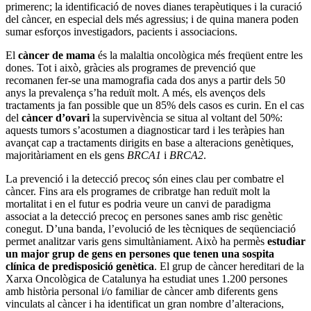
primerenc; la identificació de noves dianes terapèutiques i la curació
del càncer, en especial dels més agressius; i de quina manera poden
sumar esforços investigadors, pacients i associacions.
El
càncer de mama
és la malaltia oncològica més freqüent entre les
dones. Tot i això, gràcies als programes de prevenció que
recomanen fer-se una mamografia cada dos anys a partir dels 50
anys la prevalença s’ha reduït molt. A més, els avenços dels
tractaments ja fan possible que un 85% dels casos es curin. En el cas
del
càncer d’ovari
la supervivència se situa al voltant del 50%:
aquests tumors s’acostumen a diagnosticar tard i les teràpies han
avançat cap a tractaments dirigits en base a alteracions genètiques,
majoritàriament en els gens
BRCA1
i
BRCA2
.
La prevenció i la detecció precoç són eines clau per combatre el
càncer. Fins ara els programes de cribratge han reduït molt la
mortalitat i en el futur es podria veure un canvi de paradigma
associat a la detecció precoç en persones sanes amb risc genètic
conegut. D’una banda, l’evolució de les tècniques de seqüenciació
permet analitzar varis gens simultàniament. Això ha permès
estudiar
un major grup de gens en persones que tenen una sospita
clínica de predisposició genètica
. El grup de càncer hereditari de la
Xarxa Oncològica de Catalunya ha estudiat unes 1.200 persones
amb història personal i/o familiar de càncer amb diferents gens
vinculats al càncer i ha identificat un gran nombre d’alteracions,