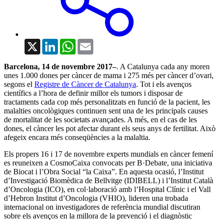
X
LinkedIn
WhatsApp
Email
Barcelona, 14 de novembre 2017–
. A Catalunya cada any moren
unes 1.000 dones per càncer de mama i 275 més per càncer d’ovari,
segons el
Registre de Càncer de Catalunya
. Tot i els avenços
científics a l’hora de definir millor els tumors i disposar de
tractaments cada cop més personalitzats en funció de la pacient, les
malalties oncològiques continuen sent una de les principals causes
de mortalitat de les societats avançades. A més, en el cas de les
dones, el càncer les pot afectar durant els seus anys de fertilitat. Això
afegeix encara més conseqüències a la malaltia.
Els propers 16 i 17 de novembre experts mundials en càncer femení
es reuneixen a CosmoCaixa convocats per B·Debate, una iniciativa
de Biocat i l’Obra Social “la Caixa”. En aquesta ocasió, l’Institut
d’Investigació Biomèdica de Bellvitge (IDIBELL) i l’Institut Català
d’Oncologia (ICO), en col·laboració amb l’Hospital Clínic i el Vall
d’Hebron Institut d’Oncologia (VHIO), lideren una trobada
internacional on investigadores de referència mundial discutiran
sobre els avenços en la millora de la prevenció i el diagnòstic