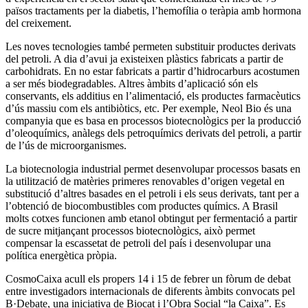
països tractaments per la diabetis, l’hemofília o teràpia amb hormona
del creixement.
Les noves tecnologies també permeten substituir productes derivats
del petroli. A dia d’avui ja existeixen plàstics fabricats a partir de
carbohidrats. En no estar fabricats a partir d’hidrocarburs acostumen
a ser més biodegradables. Altres àmbits d’aplicació són els
conservants, els additius en l’alimentació, els productes farmacèutics
d’ús massiu com els antibiòtics, etc. Per exemple, Neol Bio és una
companyia que es basa en processos biotecnològics per la producció
d’oleoquímics, anàlegs dels petroquímics derivats del petroli, a partir
de l’ús de microorganismes.
La biotecnologia industrial permet desenvolupar processos basats en
la utilització de matèries primeres renovables d’origen vegetal en
substitució d’altres basades en el petroli i els seus derivats, tant per a
l’obtenció de biocombustibles com productes químics. A Brasil
molts cotxes funcionen amb etanol obtingut per fermentació a partir
de sucre mitjançant processos biotecnològics, això permet
compensar la escassetat de petroli del país i desenvolupar una
política energètica pròpia.
CosmoCaixa acull els propers 14 i 15 de febrer un fòrum de debat
entre investigadors internacionals de diferents àmbits convocats pel
B·Debate, una iniciativa de Biocat i l’Obra Social “la Caixa”. Es