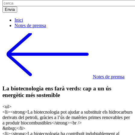
Inici
Notes de premsa
Notes de premsa
La biotecnologia ens farà verds: cap a un ús
energètic més sostenible
<ul>
<li><strong>La biotecnologia pot ajudar a substituir els hidrocarburs
derivats del petroli, gràcies a l’ús de matèries primes renovables per
a produir biocombustibles</strong><br />
&nbsp;</li>
<li><strong>La biotecnologia ha contribuït indubtablement al