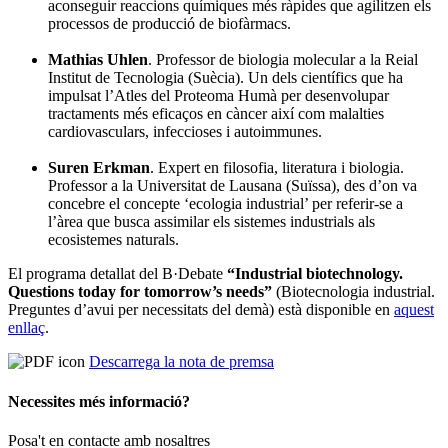
aconseguir reaccions químiques més ràpides que agilitzen els
processos de producció de biofàrmacs.
Mathias Uhlen
. Professor de biologia molecular a la Reial
Institut de Tecnologia (Suècia). Un dels científics que ha
impulsat l’Atles del Proteoma Humà per desenvolupar
tractaments més eficaços en càncer així com malalties
cardiovasculars, infeccioses i autoimmunes.
Suren Erkman
. Expert en filosofia, literatura i biologia.
Professor a la Universitat de Lausana (Suïssa), des d’on va
concebre el concepte ‘ecologia industrial’ per referir-se a
l’àrea que busca assimilar els sistemes industrials als
ecosistemes naturals.
El programa detallat del B·Debate
“Industrial biotechnology.
Questions today for tomorrow’s needs”
(Biotecnologia industrial.
Preguntes d’avui per necessitats del demà) està disponible en
aquest
enllaç
.
Descarrega la nota de premsa
Necessites més informació?
Posa't en contacte amb nosaltres