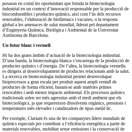
posaran en comú les oportunitats que brinda la biotecnologia
industrial en un context d’innovació responsable per la producció de
biocombustibles i productes químics, així com l’ús dels recursos
renovables, l’elaboració de biofàrmacs i vacunes, o la resposta
global a les amenaces de salut mundial, liderat pel departament
d’Enginyeria Química, Biològica i Ambiental de la Universitat
Autònoma de Barcelona.
Un futur blanc i vermell
Hi ha dos grans àmbits d’actuació de la biotecnologia industrial.
D’una banda, la biotecnologia blanca s’encarrega de la producció de
productes químics i d’energia. De l’altra, la biotecnologia vermella
es dirigeix al desenvolupament de productes relacionats amb la salut.
La recerca en biotecnologia industrial permet desenvolupar
bioprocessos a gran escala per produir aquest ampli ventall de
productes de forma eficient, basant-se amb matèries primes
renovables i amb menor impacte ambiental. Els processos químics
tradicionals solen ser més agressius amb el medi ambient que els
biotecnològics, ja que requereixen dissolvents orgànics, pressions i
temperatures més elevades i catalitzadors de tipus metàl·lic.
Per exemple, Clariant és una de les companyies líders mundials de
químics especials per contribuir a l’eficiència energètica a partir de
materials renovables, mobilitat sense emissions i la conservació de