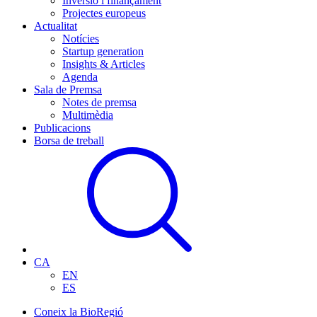
Inversió i finançament
Projectes europeus
Actualitat
Notícies
Startup generation
Insights & Articles
Agenda
Sala de Premsa
Notes de premsa
Multimèdia
Publicacions
Borsa de treball
CA
EN
ES
Coneix la BioRegió