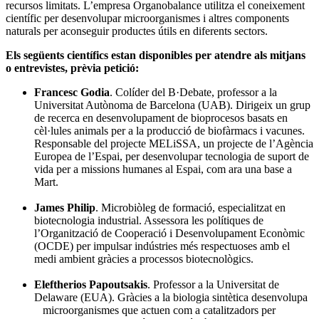
recursos limitats. L’empresa Organobalance utilitza el coneixement
científic per desenvolupar microorganismes i altres components
naturals per aconseguir productes útils en diferents sectors.
Els següents científics estan disponibles per atendre als mitjans
o entrevistes, prèvia petició:
Francesc Godia
. Colíder del B·Debate, professor a la
Universitat Autònoma de Barcelona (UAB). Dirigeix un grup
de recerca en desenvolupament de bioprocesos basats en
cèl·lules animals per a la producció de biofàrmacs i vacunes.
Responsable del projecte MELiSSA, un projecte de l’Agència
Europea de l’Espai, per desenvolupar tecnologia de suport de
vida per a missions humanes al Espai, com ara una base a
Mart.
James Philip
. Microbiòleg de formació, especialitzat en
biotecnologia industrial. Assessora les polítiques de
l’Organització de Cooperació i Desenvolupament Econòmic
(OCDE) per impulsar indústries més respectuoses amb el
medi ambient gràcies a processos biotecnològics.
Eleftherios Papoutsakis
. Professor a la Universitat de
Delaware (EUA). Gràcies a la biologia sintètica desenvolupa
microorganismes que actuen com a catalitzadors per