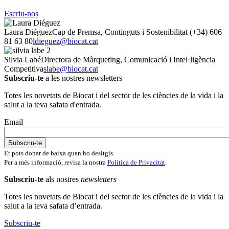
Escriu-nos
Laura Diéguez
Cap de Premsa, Continguts i Sostenibilitat
(+34) 606
81 63 80
ldieguez@biocat.cat
Silvia Labé
Directora de Màrqueting, Comunicació i Intel·ligència
Competitiva
slabe@biocat.cat
Subscriu-te
a les nostres newsletters
Totes les novetats de Biocat i del sector de les ciències de la vida i la
salut a la teva safata d'entrada.
Email
Et pots donar de baixa quan ho desitgis.
Per a més informació, revisa la nostra
Política de Privacitat
.
Subscriu-te
als nostres
newsletters
Totes les novetats de Biocat i del sector de les ciències de la vida i la
salut a la teva safata d’entrada.
Subscriu-te