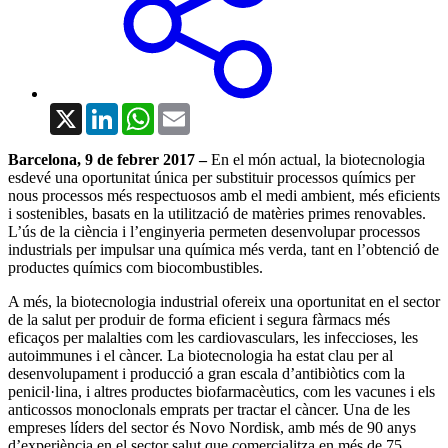
X
LinkedIn
WhatsApp
Email
Barcelona, 9 de febrer 2017 –
En el món actual, la biotecnologia
esdevé una oportunitat única per substituir processos químics per
nous processos més respectuosos amb el medi ambient, més eficients
i sostenibles, basats en la utilització de matèries primes renovables.
L’ús de la ciència i l’enginyeria permeten desenvolupar processos
industrials per impulsar una química més verda, tant en l’obtenció de
productes químics com biocombustibles.
A més, la biotecnologia industrial ofereix una oportunitat en el sector
de la salut per produir de forma eficient i segura fàrmacs més
eficaços per malalties com les cardiovasculars, les infeccioses, les
autoimmunes i el càncer. La biotecnologia ha estat clau per al
desenvolupament i producció a gran escala d’antibiòtics com la
penicil·lina, i altres productes biofarmacèutics, com les vacunes i els
anticossos monoclonals emprats per tractar el càncer. Una de les
empreses líders del sector és Novo Nordisk, amb més de 90 anys
d’experiència en el sector salut que comercialitza en més de 75