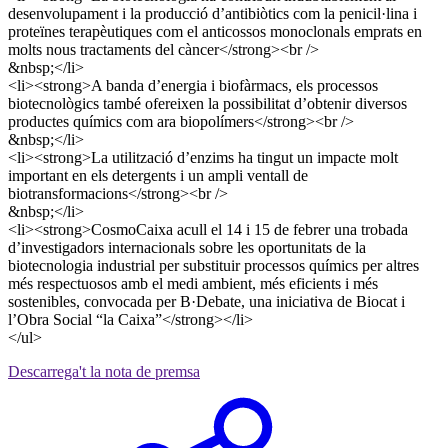
desenvolupament i la producció d’antibiòtics com la penicil·lina i
proteïnes terapèutiques com el anticossos monoclonals emprats en
molts nous tractaments del càncer</strong><br />
&nbsp;</li>
<li><strong>A banda d’energia i biofàrmacs, els processos
biotecnològics també ofereixen la possibilitat d’obtenir diversos
productes químics com ara biopolímers</strong><br />
&nbsp;</li>
<li><strong>La utilització d’enzims ha tingut un impacte molt
important en els detergents i un ampli ventall de
biotransformacions</strong><br />
&nbsp;</li>
<li><strong>CosmoCaixa acull el 14 i 15 de febrer una trobada
d’investigadors internacionals sobre les oportunitats de la
biotecnologia industrial per substituir processos químics per altres
més respectuosos amb el medi ambient, més eficients i més
sostenibles, convocada per B·Debate, una iniciativa de Biocat i
l’Obra Social “la Caixa”</strong></li>
</ul>
Descarrega't la nota de premsa