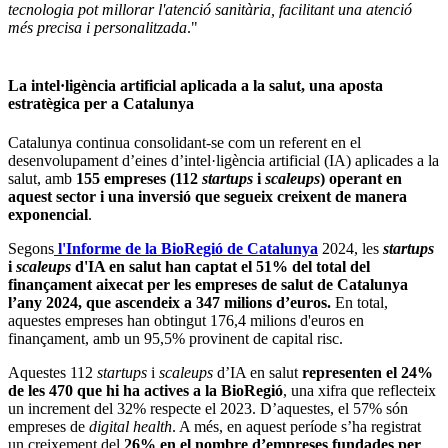
tecnologia pot millorar l'atenció sanitària, facilitant una atenció
més precisa i personalitzada
."
La intel·ligència artificial aplicada a la salut, una aposta
estratègica per a Catalunya
Catalunya continua consolidant-se com un referent en el
desenvolupament d’eines d’intel·ligència artificial (IA) aplicades a la
salut, amb
155 empreses (112
startups
i
scaleups
) operant en
aquest sector i una inversió que segueix creixent de manera
exponencial
.
Segons
l'Informe de la BioRegió de Catalunya
2024, les
startups
i
scaleups
d'IA en salut han captat el 51% del total del
finançament aixecat per les empreses de salut de Catalunya
l’any 2024, que ascendeix a 347 milions d’euros.
En total,
aquestes empreses han obtingut 176,4 milions d'euros en
finançament, amb un 95,5% provinent de capital risc.
Aquestes 112
startups
i
scaleups
d’IA en salut
representen el 24%
de les 470 que hi ha actives a la BioRegió
, una xifra que reflecteix
un increment del 32% respecte el 2023. D’aquestes, el 57% són
empreses de
digital health
. A més, en aquest període s’ha registrat
un creixement del
26% en el nombre d’empreses fundades per