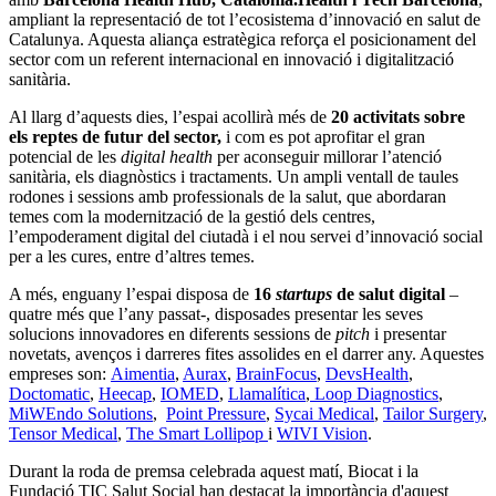
ampliant la representació de tot l’ecosistema d’innovació en salut de
Catalunya. Aquesta aliança estratègica reforça el posicionament del
sector com un referent internacional en innovació i digitalització
sanitària.
Al llarg d’aquests dies, l’espai acollirà més de
20 activitats sobre
els reptes de futur del sector,
i com es pot aprofitar el gran
potencial de les
digital health
per aconseguir millorar l’atenció
sanitària, els diagnòstics i tractaments. Un ampli ventall de taules
rodones i sessions amb professionals de la salut, que abordaran
temes com la modernització de la gestió dels centres,
l’empoderament digital del ciutadà i el nou servei d’innovació social
per a les cures, entre d’altres temes.
A més, enguany l’espai disposa de
16
startups
de salut digital
–
quatre més que l’any passat-, disposades presentar les seves
solucions innovadores en diferents sessions de
pitch
i presentar
novetats, avenços i darreres fites assolides en el darrer any. Aquestes
empreses son:
Aimentia
,
Aurax
,
BrainFocus
,
DevsHealth
,
Doctomatic
,
Heecap
,
IOMED
,
Llamalítica
,
Loop Diagnostics
,
MiWEndo Solutions
,
Point Pressure
,
Sycai Medical
,
Tailor Surgery
,
Tensor Medical
,
The Smart Lollipop
i
WIVI Vision
.
Durant la roda de premsa celebrada aquest matí, Biocat i la
Fundació TIC Salut Social han destacat la importància d'aquest