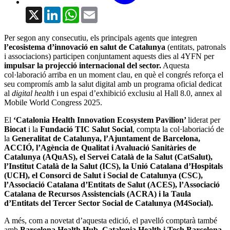
X
LinkedIn
WhatsApp
Email
Per segon any consecutiu, els principals agents que integren
l’ecosistema d’innovació en salut de Catalunya
(entitats, patronals
i associacions) participen conjuntament aquests dies al 4YFN per
impulsar la projecció internacional del sector.
Aquesta
col·laboració arriba en un moment clau, en què el congrés reforça el
seu compromís amb la salut digital amb un programa oficial dedicat
al
digital health
i un espai d’exhibició exclusiu al Hall 8.0, annex al
Mobile World Congress 2025.
El
‘Catalonia Health Innovation Ecosystem Pavilion’
liderat per
Biocat
i la
Fundació TIC Salut Social
, compta la col·laboriació de
la
Generalitat de Catalunya, l’Ajuntament de Barcelona,
ACCIÓ, l’Agència de Qualitat i Avaluació Sanitàries de
Catalunya (AQuAS), el Servei Català de la Salut (CatSalut),
l’Institut Català de la Salut (ICS), la Unió Catalana d’Hospitals
(UCH), el Consorci de Salut i Social de Catalunya (CSC),
l’Associació Catalana d’Entitats de Salut (ACES), l’Associació
Catalana de Recursos Assistencials (ACRA) i la Taula
d’Entitats del Tercer Sector Social de Catalunya (M4Social).
A més, com a novetat d’aquesta edició, el pavelló comptarà també
amb
Barcelona Health Hub,
Catalonia.Health i Tech Barcelona
,