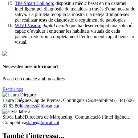
The Smart Lollipop:
dispositiu mèdic basat en un caramel
intel·ligent pel diagnòstic de malalties a través d'una mostra de
saliva. La piruleta recopila la mostra i la neteja d’impureses
per realitzar tests de diagnòstic o seguiment de patologies.
WIVI Vision:
digital health
que ha desenvolupat una solució
capaç d’avaluar i entrenar les habilitats visuals de cada
pacient, redefinint completament l’enfocament cap al benestar
visual.
Necessites més informació?
Posa't en contacte amb nosaltres
Escriu-nos
Laura Diéguez
Cap de Premsa, Continguts i Sostenibilitat
(+34) 606
81 63 80
ldieguez@biocat.cat
Silvia Labé
Directora de Màrqueting, Comunicació i Intel·ligència
Competitiva
slabe@biocat.cat
També t'interessa...