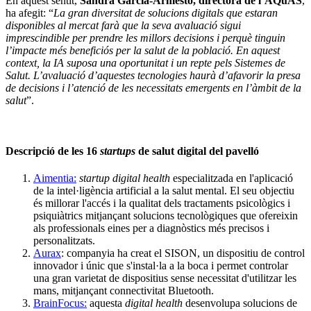
En aquest sentit,
Sandra García-Armesto, directora de l’AQuAS
,
ha afegit: “
La gran diversitat de solucions digitals que estaran
disponibles al mercat farà que la seva avaluació sigui
imprescindible per prendre les millors decisions i perquè tinguin
l’impacte més beneficiós per la salut de la població. En aquest
context, la IA suposa una oportunitat i un repte pels Sistemes de
Salut. L’avaluació d’aquestes tecnologies haurà d’afavorir la presa
de decisions i l’atenció de les necessitats emergents en l’àmbit de la
salut
”.
Descripció de les 16
startups
de salut digital del pavelló
Aimentia:
startup digital health
especialitzada en l'aplicació
de la intel·ligència artificial a la salut mental. El seu objectiu
és millorar l'accés i la qualitat dels tractaments psicològics i
psiquiàtrics mitjançant solucions tecnològiques que ofereixin
als professionals eines per a diagnòstics més precisos i
personalitzats.
Aurax
: companyia ha creat el SISON, un dispositiu de control
innovador i únic que s'instal·la a la boca i permet controlar
una gran varietat de dispositius sense necessitat d'utilitzar les
mans, mitjançant connectivitat Bluetooth.
BrainFocus:
aquesta
digital health
desenvolupa solucions de