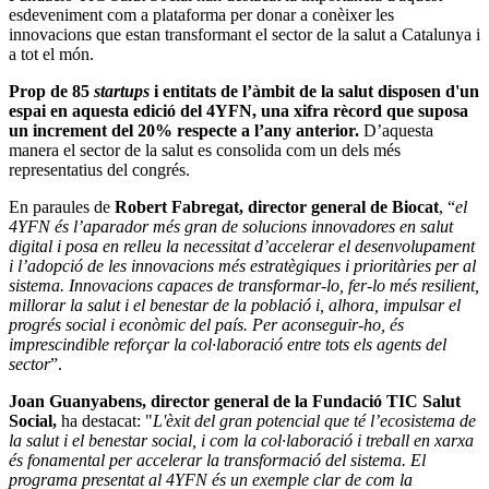
esdeveniment com a plataforma per donar a conèixer les
innovacions que estan transformant el sector de la salut a Catalunya i
a tot el món.
Prop de 85
startups
i entitats de l’àmbit de la salut disposen d'un
espai en aquesta edició del 4YFN, una xifra rècord que suposa
un increment del 20% respecte a l’any anterior.
D’aquesta
manera el sector de la salut es consolida com un dels més
representatius del congrés.
En paraules de
Robert Fabregat, director general de Biocat
, “
el
4YFN és l’aparador més gran de solucions innovadores en salut
digital i posa en relleu la necessitat d’accelerar el desenvolupament
i l’adopció de les innovacions més estratègiques i prioritàries per al
sistema. Innovacions capaces de transformar-lo, fer-lo més resilient,
millorar la salut i el benestar de la població i, alhora, impulsar el
progrés social i econòmic del país. Per aconseguir-ho, és
imprescindible reforçar la col·laboració entre tots els agents del
sector
”.
Joan Guanyabens, director general de la Fundació TIC Salut
Social,
ha destacat: "
L'èxit del gran potencial que té l’ecosistema de
la salut i el benestar social, i com la col·laboració i treball en xarxa
és fonamental per accelerar la transformació del sistema. El
programa presentat al 4YFN és un exemple clar de com la