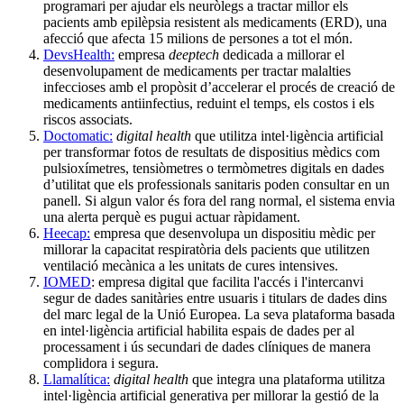
programari per ajudar els neuròlegs a tractar millor els
pacients amb epilèpsia resistent als medicaments (ERD), una
afecció que afecta 15 milions de persones a tot el món.
DevsHealth:
empresa
deeptech
dedicada a millorar el
desenvolupament de medicaments per tractar malalties
infeccioses amb el propòsit d’accelerar el procés de creació de
medicaments antiinfectius, reduint el temps, els costos i els
riscos associats.
Doctomatic:
digital health
que utilitza intel·ligència artificial
per transformar fotos de resultats de dispositius mèdics com
pulsioxímetres, tensiòmetres o termòmetres digitals en dades
d’utilitat que els professionals sanitaris poden consultar en un
panell. Si algun valor és fora del rang normal, el sistema envia
una alerta perquè es pugui actuar ràpidament.
Heecap:
empresa que desenvolupa un dispositiu mèdic per
millorar la capacitat respiratòria dels pacients que utilitzen
ventilació mecànica a les unitats de cures intensives.
IOMED
: empresa digital que facilita l'accés i l'intercanvi
segur de dades sanitàries entre usuaris i titulars de dades dins
del marc legal de la Unió Europea. La seva plataforma basada
en intel·ligència artificial habilita espais de dades per al
processament i ús secundari de dades clíniques de manera
complidora i segura.
Llamalítica:
digital health
que integra una plataforma utilitza
intel·ligència artificial generativa per millorar la gestió de la