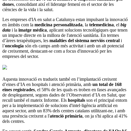
dones
, consolidant així el lideratge femení en el sector de les
ciències de la vida i la salut.
Les empreses d'IA en salut a Catalunya estan impulsant la innovació
en àmbits com la
medicina personalitzada
, la
telemedicina
, el
big
data
i la
imatge mèdica
, aplicant solucions tecnològiques que tenen
un impacte directe en la millora de l'atenció sanitària. En termes
d’àrees terapèutiques, les
malalties del sistema nerviós central
i
l’
oncologia
són els camps amb més activitat i amb un alt potencial
de creixement, destacant-se com a focus d'innovació per les
empreses del sector.
Aquesta innovació es tradueix també en l’implantació creixent
d’eines d’IA en hospitals i atenció primària, amb
un total de 168
eines registrades
, el 58% de les quals es troben en fases avançades
de desplegament, segons dades de l’Observatori d’IA en Salut, que
recull també el mateix Informe. Els
hospitals
son el principal entorn
per a la implementació de solucions d'intel·ligència artificial en
aquest sector, amb un 83% dels centres catalans utilitzant-ne, i amb
una presència creixent a l'
atenció primària
, on ja s'hi aplica al 41%
dels centres.