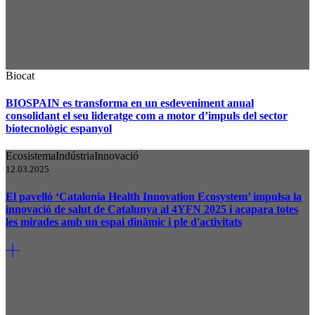
Biocat
BIOSPAIN es transforma en un esdeveniment anual
consolidant el seu lideratge com a motor d’impuls del sector
biotecnològic espanyol
Ecosistema
Indústria
Innovació
12.03.2025
El pavelló ‘Catalonia Health Innovation Ecosystem’ impulsa la
innovació de salut de Catalunya al 4YFN 2025 i acapara totes
les mirades amb un espai dinàmic i ple d'activitats