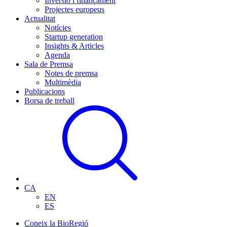
Inversió i finançament
Projectes europeus
Actualitat
Notícies
Startup generation
Insights & Articles
Agenda
Sala de Premsa
Notes de premsa
Multimèdia
Publicacions
Borsa de treball
CA
EN
ES
Coneix la BioRegió