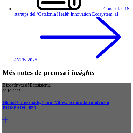
Coneix les 16
startups del ‘Catalonia Health Innovation Ecosystem’ al
4YFN 2025
Més notes de premsa i
insights
Biocat
Inversió
Ecosistema
30.10.2025
Global Crossroads, Local Vibes: la mirada catalana a
BIOSPAIN 2025