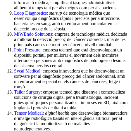
informació mèdica, simplificant tasques administratives i
alliberant temps tant per als metges com per als pacients.
Loop Diagnostics:
startup
de tecnologia mèdica que
desenvolupa diagnòstics ràpids i precisos per a infeccions
bacterianes en sang, amb un enfocament particular en la
detecció precoç de la sèpsia.
MiWEndo Solutions
: empresa de tecnologia mèdica dedicada
a millorar la detecció precoç del càncer colorectal, una de les
principals causes de mort per càncer a nivell mundial.
Point Pressure
: empresa tecmed que està desenvolupant un
dispositiu portàtil per millorar el moviment dels membres
inferiors en persones amb diagnòstics de patologies o lesions
del sistema nerviós central.
Sycai Medical:
empresa innovadora que ha desenvolupat un
software per al diagnòstic precoç del càncer abdominal, amb
un enfocament especial en els càncers de pàncrees, fetge i
ronyó.
Tailor Surgery
: empresa tecmed que dissenya i comercialitza
solucions de cirurgia digital per a traumatologia, incloent
guies quirúrgiques personalitzades i impreses en 3D, així com
implants i pròtesis de titani a mida.
Tensor Medical:
digital health
que desenvolupa biomarcadors
d’imatge radiològica basats en intel·ligència artificial per al
diagnòstic i la monitorització de malalties
neurodegeneratives.