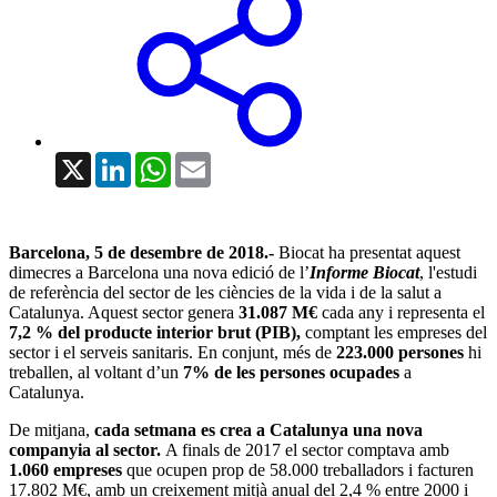
X
LinkedIn
WhatsApp
Email
Barcelona, 5 de desembre de 2018.-
Biocat ha presentat aquest
dimecres a Barcelona una nova edició de l’
Informe Biocat
, l'estudi
de referència del sector de les ciències de la vida i de la salut a
Catalunya. Aquest sector genera
31.087 M€
cada any i representa el
7,2 % del producte interior brut (PIB),
comptant les empreses del
sector i el serveis sanitaris. En conjunt, més de
223.000 persones
hi
treballen, al voltant d’un
7% de les persones ocupades
a
Catalunya.
De mitjana,
cada setmana es crea a Catalunya una nova
companyia al sector.
A finals de 2017 el sector comptava amb
1.060 empreses
que ocupen prop de 58.000 treballadors i facturen
17.802 M€, amb un creixement mitjà anual del 2,4 % entre 2000 i