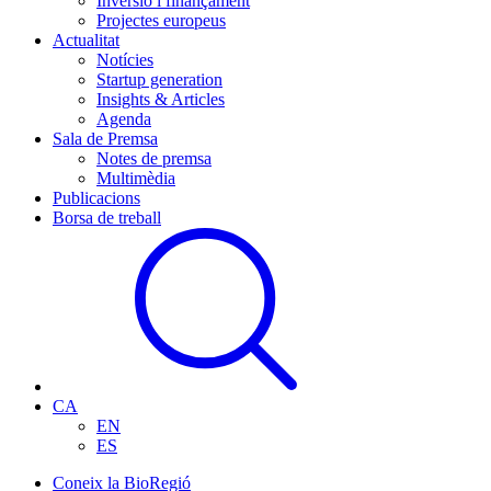
Inversió i finançament
Projectes europeus
Actualitat
Notícies
Startup generation
Insights & Articles
Agenda
Sala de Premsa
Notes de premsa
Multimèdia
Publicacions
Borsa de treball
CA
EN
ES
Coneix la BioRegió