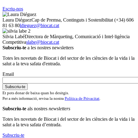
Escriu-nos
Laura Diéguez
Cap de Premsa, Continguts i Sostenibilitat
(+34) 606
81 63 80
ldieguez@biocat.cat
Silvia Labé
Directora de Màrqueting, Comunicació i Intel·ligència
Competitiva
slabe@biocat.cat
Subscriu-te
a les nostres newsletters
Totes les novetats de Biocat i del sector de les ciències de la vida i la
salut a la teva safata d'entrada.
Email
Et pots donar de baixa quan ho desitgis.
Per a més informació, revisa la nostra
Política de Privacitat
.
Subscriu-te
als nostres
newsletters
Totes les novetats de Biocat i del sector de les ciències de la vida i la
salut a la teva safata d’entrada.
Subscriu-te