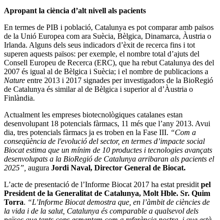
Apropant la ciència d’alt nivell als pacients
En termes de PIB i població, Catalunya es pot comparar amb països
de la Unió Europea com ara Suècia, Bèlgica, Dinamarca, Àustria o
Irlanda. Alguns dels seus indicadors d’èxit de recerca fins i tot
superen aquests països: per exemple, el nombre total d’ajuts del
Consell Europeu de Recerca (ERC), que ha rebut Catalunya des del
2007 és igual al de Bèlgica i Suècia; i el nombre de publicacions a
Nature
entre 2013 i 2017 signades per investigadors de la BioRegió
de Catalunya és similar al de Bèlgica i superior al d’Àustria o
Finlàndia.
Actualment les empreses biotecnològiques catalanes estan
desenvolupant 18 potencials fàrmacs, 11 més que l’any 2013. Avui
dia, tres potencials fàrmacs ja es troben en la Fase III.
“Com a
conseqüència de l'evolució del sector, en termes d’impacte social
Biocat estima que un mínim de 10 productes i tecnologies avançats
desenvolupats a la BioRegió de Catalunya arribaran als pacients el
2025”,
augura
Jordi Naval, Director General de Biocat.
L’acte de presentació de l’Informe Biocat 2017 ha estat presidit
pel
President de la Generalitat de Catalunya, Molt Hble. Sr. Quim
Torra
.
“L’Informe Biocat demostra que, en l’àmbit de ciències de
la vida i de la salut, Catalunya és comparable a qualsevol dels
països que tants cops esmentem com a referència nostra, i que està