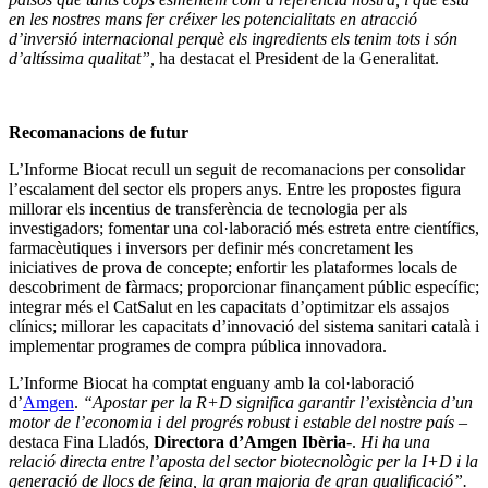
en les nostres mans fer créixer les potencialitats en atracció
d’inversió internacional perquè els ingredients els tenim tots i són
d’altíssima qualitat”,
ha destacat el President de la Generalitat.
Recomanacions de futur
L’Informe Biocat recull un seguit de recomanacions per consolidar
l’escalament del sector els propers anys. Entre les propostes figura
millorar els incentius de transferència de tecnologia per als
investigadors; fomentar una col·laboració més estreta entre científics,
farmacèutiques i inversors per definir més concretament les
iniciatives de prova de concepte; enfortir les plataformes locals de
descobriment de fàrmacs; proporcionar finançament públic específic;
integrar més el CatSalut en les capacitats d’optimitzar els assajos
clínics; millorar les capacitats d’innovació del sistema sanitari català i
implementar programes de compra pública innovadora.
L’Informe Biocat ha comptat enguany amb la col·laboració
d’
Amgen
.
“Apostar per la R+D significa garantir l’existència d’un
motor de l’economia i del progrés robust i estable del nostre país
–
destaca Fina Lladós,
Directora d’Amgen Ibèria
-.
Hi ha una
relació directa entre l’aposta del sector biotecnològic per la I+D i la
generació de llocs de feina, la gran majoria de gran qualificació”.