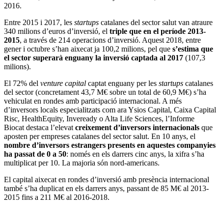
2016.
Entre 2015 i 2017, les
startups
catalanes del sector salut van atraure
340 milions d’euros d’inversió, el
triple que en el període 2013-
2015
, a través de 214 operacions d’inversió. Aquest 2018, entre
gener i octubre s’han aixecat ja 100,2 milions, pel que
s’estima que
el sector superarà enguany la inversió captada al 2017
(107,3
milions).
El 72% del
venture capital
captat enguany per les
startups
catalanes
del sector (concretament 43,7 M€ sobre un total de 60,9 M€) s’ha
vehiculat en rondes amb participació internacional. A més
d’inversors locals especialitzats com ara Ysios Capital, Caixa Capital
Risc, HealthEquity, Inveready o Alta Life Sciences, l’Informe
Biocat destaca l’elevat
creixement d’inversors internacionals
que
aposten per empreses catalanes del sector salut. En 10 anys, el
nombre d’inversors estrangers presents en aquestes companyies
ha passat de 0 a 50
: només en els darrers cinc anys, la xifra s’ha
multiplicat per 10. La majoria són nord-americans.
El capital aixecat en rondes d’inversió amb presència internacional
també s’ha duplicat en els darrers anys, passant de 85 M€ al 2013-
2015 fins a 211 M€ al 2016-2018.