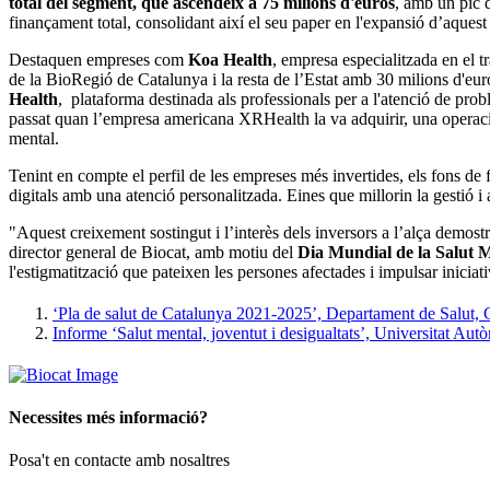
total del segment, que ascendeix a 75 milions d'euros
, amb un pic 
finançament total, consolidant així el seu paper en l'expansió d’aques
Destaquen empreses com
Koa Health
, empresa especialitzada en el t
de la BioRegió de Catalunya i la resta de l’Estat amb 30 milions d'eu
Health
, plataforma destinada als professionals per a l'atenció de prob
passat quan l’empresa americana XRHealth la va adquirir, una operació e
mental.
Tenint en compte el perfil de les empreses més invertides, els fons de
digitals amb una atenció personalitzada. Eines que millorin la gestió i a
"Aquest creixement sostingut i l’interès dels inversors a l’alça demost
director general de Biocat, amb motiu del
Dia Mundial de la Salut 
l'estigmatització que pateixen les persones afectades i impulsar iniciati
‘Pla de salut de Catalunya 2021-2025’, Departament de Salut, 
Informe ‘Salut mental, joventut i desigualtats’, Universitat 
Necessites més informació?
Posa't en contacte amb nosaltres