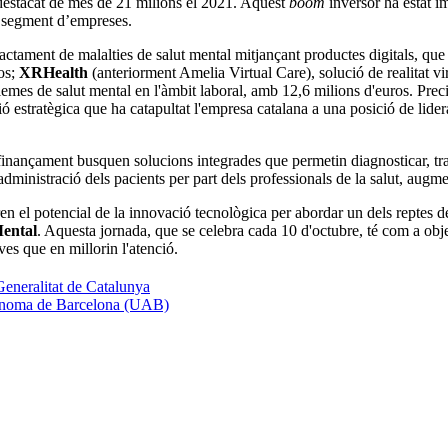
destacat de més de 21 milions el 2021. Aquest
boom
inversor ha estat im
t segment d’empreses.
ractament de malalties de salut mental mitjançant productes digitals, que 
ros;
XRHealth
(anteriorment Amelia Virtual Care), solució de realitat vi
lemes de salut mental en l'àmbit laboral, amb 12,6 milions d'euros. Preci
stratègica que ha catapultat l'empresa catalana a una posició de lideratg
 finançament busquen solucions integrades que permetin diagnosticar, tra
dministració dels pacients per part dels professionals de la salut, augment
ren el potencial de la innovació tecnològica per abordar un dels reptes 
Mental
. Aquesta jornada, que se celebra cada 10 d'octubre, té com a objec
ves que en millorin l'atenció.
Generalitat de Catalunya
Autònoma de Barcelona (UAB)