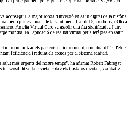
pulsat principalment pel capital risc, que ha aportat el 92,5% del
va aconseguir la major ronda d'inversió en salut digital de la història
rtual per a professionals de la salut mental, amb 16,5 milions; i
Oliva
sament, Amelia Virtual Care va assolir una fita significativa l’any
e mundial en l'aplicació de realitat virtual per a teràpies en salut
ctar i monitoritzar els pacients en tot moment, combinant l'ús d'eines
ant l'eficiència i reduint els costos per al sistema sanitari.
de salut més urgents del nostre temps", ha afirmat Robert Fabregat,
tiu sensibilitzar la societat sobre els trastorns mentals, combatre