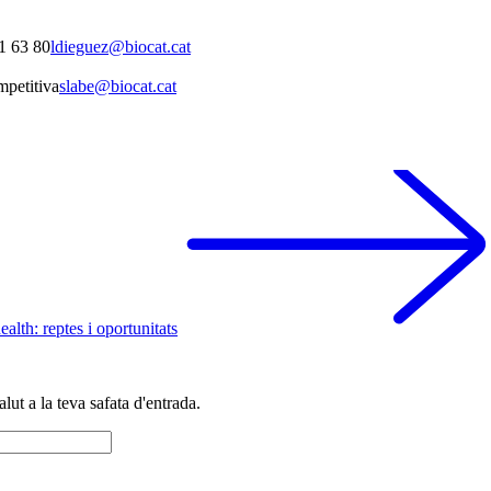
1 63 80
ldieguez@biocat.cat
mpetitiva
slabe@biocat.cat
ealth: reptes i oportunitats
alut a la teva safata d'entrada.