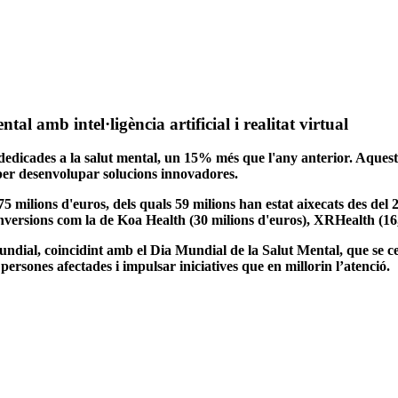
 amb intel·ligència artificial i realitat virtual
edicades a la salut mental, un 15% més que l'any anterior. Aques
ada per desenvolupar solucions innovadores.
 milions d'euros, dels quals 59 milions han estat aixecats des del 2
versions com la de Koa Health (30 milions d'euros), XRHealth (16,5
ndial, coincidint amb el Dia Mundial de la Salut Mental, que se cele
 persones afectades i impulsar iniciatives que en millorin l’atenció.