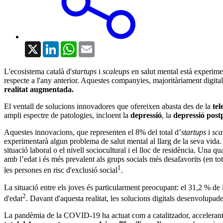
X
LinkedIn
WhatsApp
Email
L'ecosistema català d'
startups
i
scaleups
en salut mental està experim
respecte a l'any anterior. Aquestes companyies, majoritàriament digit
realitat augmentada.
El ventall de solucions innovadores que ofereixen abasta des de la
tel
ampli espectre de patologies, incloent la
depressió
, la
depressió post
Aquestes innovacions, que representen el 8% del total d’
startups
i
sca
experimentarà algun problema de salut mental al llarg de la seva vida. 
situació laboral o el nivell sociocultural i el lloc de residència. Una
amb l’edat i és més prevalent als grups socials més desafavorits (en to
1
les persones en risc d'exclusió social
.
La situació entre els joves és particularment preocupant: el 31,2 % de 
2
d'edat
. Davant d'aquesta realitat, les solucions digitals desenvolupade
La pandèmia de la COVID-19 ha actuat com a catalitzador, accelerant l