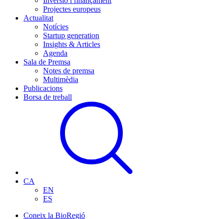
Inversió i finançament
Projectes europeus
Actualitat
Notícies
Startup generation
Insights & Articles
Agenda
Sala de Premsa
Notes de premsa
Multimèdia
Publicacions
Borsa de treball
CA
EN
ES
Coneix la BioRegió