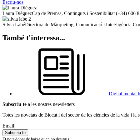
Escriu-nos
Laura Diéguez
Cap de Premsa, Continguts i Sostenibilitat
(+34) 606 8
Silvia Labé
Directora de Màrqueting, Comunicació i Intel·ligència Co
També t'interessa...
Digital mental h
Subscriu-te
a les nostres newsletters
Totes les novetats de Biocat i del sector de les ciències de la vida i la s
Email
Et pots donar de baixa quan ho desitgis.