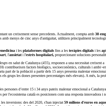
entant un creixement sense precedents. Actualment, compta amb
38 emp
als amb menys de cinc anys d'antiguitat, utilitzen principalment tecnol
emedicina
i les
plataformes digitals
fins a les
teràpies digitals
i les
ap
part
, l'
ansietat
i l'
estrès hospitalari,
proporcionant solucions personalitz
leups
en salut de Catalunya (455), responen a una necessitat creixent 
Hi contribueixen factors biològics, socioeconòmics, culturals i ambi¬enta
 quarta part de la població a partir dels 15 anys presenta malestar emoci
ts els grups les dones presenten percentatges més elevats). A més, la pro
les persones d’entre 15 i 34 anys pateix malestar emocional a Catalunya,
s per l'ecosistema català es posicionen com una resposta innovadora i nece
es inversions: des del 2020, s'han injectat
59 milions d'euros en aqu