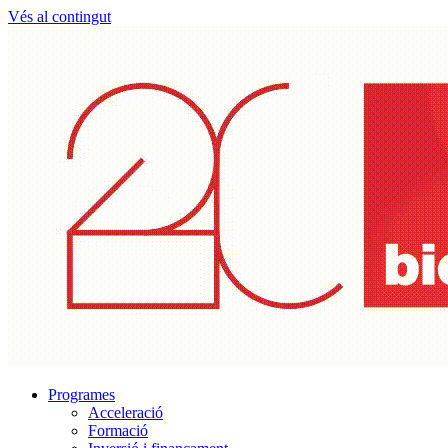
Vés al contingut
Programes
Acceleració
Formació