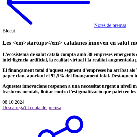
Notes de premsa
Biocat
Les <em>startups</em> catalanes innoven en salut mental
L'ecosistema de salut català compta amb 38 empreses emergents d
intel·ligència artificial, la realitat virtual i la realitat augment
El finançament total d’aquest segment d’empreses ha arribat als 75
paper clau, aportant el 92,5% del finançament total. Destaquen in
Aquestes innovacions responen a una necessitat urgent a nivell mu
trastorns mentals, lluitar contra l’estigmatització que pateixen les
08.10.2024
Descarrega't la nota de premsa