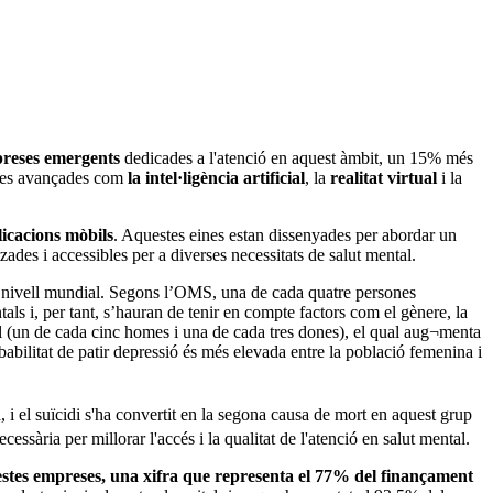
reses emergents
dedicades a l'atenció en aquest àmbit, un 15% més
ogies avançades com
la intel·ligència artificial
, la
realitat virtual
i la
licacions mòbils
. Aquestes eines estan dissenyades per abordar un
ades i accessibles per a diverses necessitats de salut mental.
a nivell mundial. Segons l’OMS, una de cada quatre persones
ls i, per tant, s’hauran de tenir en compte factors com el gènere, la
onal (un de cada cinc homes i una de cada tres dones), el qual aug¬menta
babilitat de patir depressió és més elevada entre la població femenina i
 i el suïcidi s'ha convertit en la segona causa de mort en aquest grup
ssària per millorar l'accés i la qualitat de l'atenció en salut mental.
estes empreses, una xifra que representa el 77% del finançament