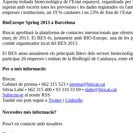
Aquesta trobada biotecnològica de l’Estat espanyol, organitzada per l
superat amb escreix totes les previsions i les dades registrades en l'an
empreses i institucions, un 19 % catalanes i un 23% de fora de l’Estat e
BioEurope Spring 2013 a Barcelona
Biocat aprofitarà la plataforma de contactes internacionals que ofere
març de 2013. El BES és, juntament amb BIO-Europe, una de les pr
comitè organitzador local del BES 2013.
El BES atrau anualment els principals líders dels sectors biotecnol
participar 26 empreses i entitats de la BioRegió de Catalunya, entre el
Per a més informació:
Biocat:
Gabinet de premsa • 662 315 523 •
premsa@biocat.cat
Silvia Labé • 662 315 400 • 93 310 33 69 •
slabe@biocat.cat
Subscriu-te
al nostre RSS
També ens pots seguir a
Twitter
i
LinkedIn
Necessites més informació?
Posa't en contacte amb nosaltres