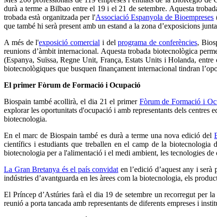
durà a terme a Bilbao entre el 19 i el 21 de setembre. Aquesta trobad
trobada està organitzada per l'
Associació Espanyola de Bioempreses
que també hi serà present amb un estand a la zona d’exposicions jun
A més de l'
exposició comercial
i del
programa de conferències
, Bios
reunions d’àmbit internacional. Aquesta trobada biotecnològica permet
(Espanya, Suïssa, Regne Unit, França, Estats Units i Holanda, entre d
biotecnològiques que busquen finançament internacional tindran l’oport
El primer Fòrum de Formació i Ocupació
Biospain també acollirà, el dia 21 el primer
Fòrum de Formació i Oc
explorar les oportunitats d'ocupació i amb representants dels centres ed
biotecnologia.
En el marc de Biospain també es durà a terme una nova edició del
científics i estudiants que treballen en el camp de la biotecnologia 
biotecnologia per a l'alimentació i el medi ambient, les tecnologies de 
La Gran Bretanya és el país convidat
en l’edició d’aquest any i serà
indústries d’avantguarda en les àrees com la biotecnologia, els produc
El Príncep d’Astúries farà el dia 19 de setembre un recorregut per la 
reunió a porta tancada amb representants de diferents empreses i instit