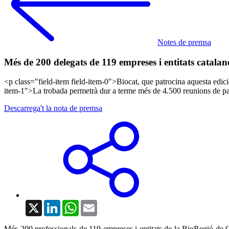
Notes de premsa
Més de 200 delegats de 119 empreses i entitats catala
<p class="field-item field-item-0">Biocat, que patrocina aquesta edi
item-1">La trobada permetrà dur a terme més de 4.500 reunions de par
Descarrega't la nota de premsa
X
LinkedIn
WhatsApp
Email
Més 200 professionals de 119 empreses i entitats de la BioRegió de Cat