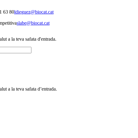
1 63 80
ldieguez@biocat.cat
mpetitiva
slabe@biocat.cat
alut a la teva safata d'entrada.
alut a la teva safata d’entrada.