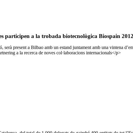
nes participen a la trobada biotecnològica Biospain 201
ció, serà present a Bilbao amb un estand juntament amb una vintena d’e
tnering a la recerca de noves col·laboracions internacionals</p>
alunya, del total de 1.000 delegats de gairebé 400 entitats de tot l’Es