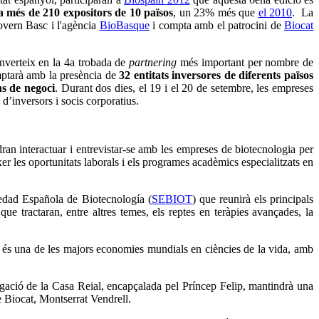
a més de 210 expositors de 10 països
, un 23% més que
el 2010
. La
vern Basc i l'agència
BioBasque
i compta amb el patrocini de
Biocat
onverteix en la 4a trobada de
partnering
més important per nombre de
tarà amb la presència de
32 entitats inversores de diferents països
s de negoci
. Durant dos dies, el 19 i el 20 de setembre, les empreses
d’inversors i socis corporatius.
dran interactuar i entrevistar-se amb les empreses de biotecnologia per
xer les oportunitats laborals i els programes acadèmics especialitzats en
iedad Española de Biotecnología (
SEBIOT
) que reunirà els principals
ue tractaran, entre altres temes, els reptes en teràpies avançades, la
 és una de les majors economies mundials en ciències de la vida, amb
elegació de la Casa Reial, encapçalada pel Príncep Felip, mantindrà una
de Biocat, Montserrat Vendrell.