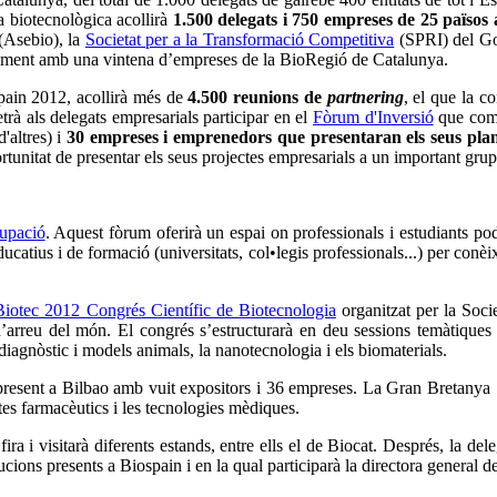
a biotecnològica acollirà
1.500 delegats i 750 empreses de 25 països 
(Asebio), la
Societat per a la Transformació Competitiva
(SPRI) del Go
tament amb una vintena d’empreses de la BioRegió de Catalunya.
pain 2012, acollirà més de
4.500 reunions de
partnering
, el que la c
rà als delegats empresarials participar en el
Fòrum d'Inversió
que comp
'altres) i
30 empreses i emprenedors que presentaran els seus plan
unitat de presentar els seus projectes empresarials a un important grup 
upació
. Aquest fòrum oferirà un espai on professionals i estudiants po
ucatius i de formació (universitats, col•legis professionals...) per conèi
Biotec 2012 Congrés Científic de Biotecnologia
organitzat per la Soc
d’arreu del món. El congrés s’estructurarà en deu sessions temàtiques q
diagnòstic i models animals, la nanotecnologia i els biomaterials.
 present a Bilbao amb vuit expositors i 36 empreses. La Gran Bretanya
tes farmacèutics i les tecnologies mèdiques.
fira i visitarà diferents estands, entre ells el de Biocat. Després, la d
ucions presents a Biospain i en la qual participarà la directora general 