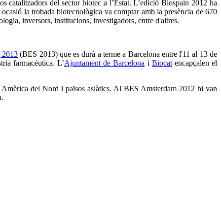
s catalitzadors del sector biotec a l’Estat. L’edició Biospain 2012 ha
a ocasió la trobada biotecnològica va comptar amb la presència de 670
gia, inversors, institucions, investigadors, entre d'altres.
 2013
(BES 2013) que es durà a terme a Barcelona entre l'11 al 13 de
tria farmacèutica. L’
Ajuntament de Barcelona
i
Biocat
encapçalen el
pa, Amèrica del Nord i països asiàtics. Al BES Amsterdam 2012 hi van
a.