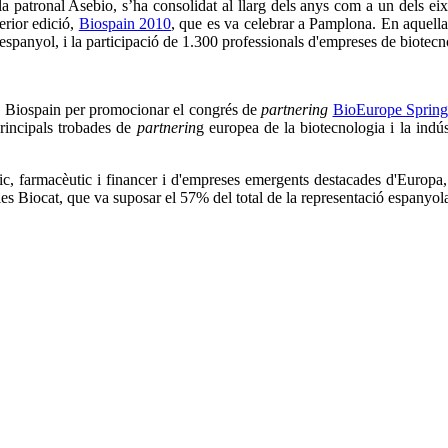
a patronal Asebio, s’ha consolidat al llarg dels anys com a un dels eixo
terior edició,
Biospain 2010
, que es va celebrar a Pamplona. En aquell
spanyol, i la participació de 1.300 professionals d'empreses de biotecnolo
ix Biospain per promocionar el congrés de
partnering
BioEurope Spring
incipals trobades de
partnerin
g europea de la biotecnologia i la indús
ògic, farmacèutic i financer i d'empreses emergents destacades d'Euro
les Biocat, que va suposar el 57% del total de la representació espanyol