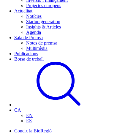
Inversió i finançament
Projectes europeus
Actualitat
Notícies
Startup generation
Insights & Articles
Agenda
Sala de Premsa
Notes de premsa
Multimèdia
Publicacions
Borsa de treball
CA
EN
ES
Coneix la BioRegió