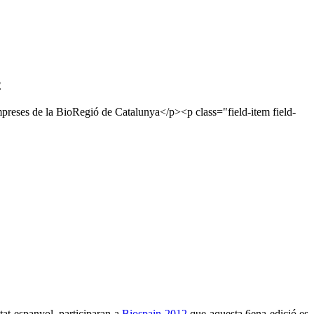
2
mpreses de la BioRegió de Catalunya</p><p class="field-item field-
tat espanyol, participaran a
Biospain 2012
que aquesta 6ena edició es