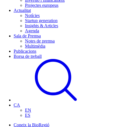
Inversió i finançament
Projectes europeus
Actualitat
Notícies
Startup generation
Insights & Articles
Agenda
Sala de Premsa
Notes de premsa
Multimèdia
Publicacions
Borsa de treball
CA
EN
ES
Coneix la BioRegió