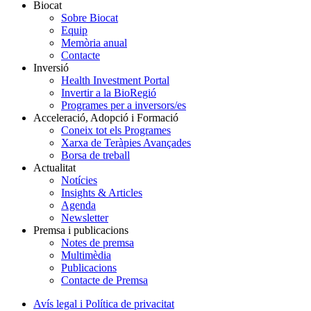
Biocat
Sobre Biocat
Equip
Memòria anual
Contacte
Inversió
Health Investment Portal
Invertir a la BioRegió
Programes per a inversors/es
Acceleració, Adopció i Formació
Coneix tot els Programes
Xarxa de Teràpies Avançades
Borsa de treball
Actualitat
Notícies
Insights & Articles
Agenda
Newsletter
Premsa i publicacions
Notes de premsa
Multimèdia
Publicacions
Contacte de Premsa
Avís legal i Política de privacitat