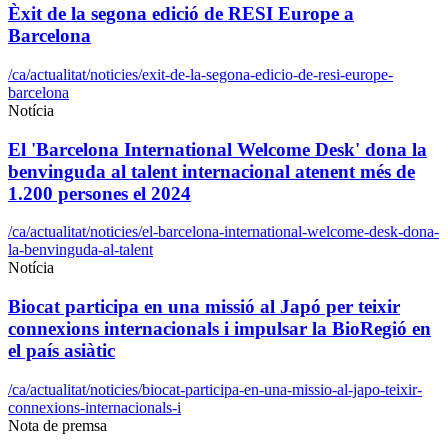
Èxit de la segona edició de RESI Europe a
Barcelona
/ca/actualitat/noticies/exit-de-la-segona-edicio-de-resi-europe-
barcelona
Notícia
El 'Barcelona International Welcome Desk' dona la
benvinguda al talent internacional atenent més de
1.200 persones el 2024
/ca/actualitat/noticies/el-barcelona-international-welcome-desk-dona-
la-benvinguda-al-talent
Notícia
Biocat participa en una missió al Japó per teixir
connexions internacionals i impulsar la BioRegió en
el país asiàtic
/ca/actualitat/noticies/biocat-participa-en-una-missio-al-japo-teixir-
connexions-internacionals-i
Nota de premsa