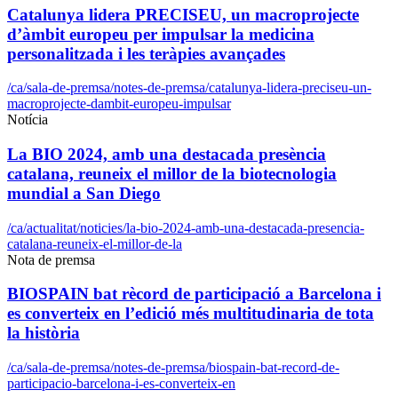
Catalunya lidera PRECISEU, un macroprojecte
d’àmbit europeu per impulsar la medicina
personalitzada i les teràpies avançades
/ca/sala-de-premsa/notes-de-premsa/catalunya-lidera-preciseu-un-
macroprojecte-dambit-europeu-impulsar
Notícia
La BIO 2024, amb una destacada presència
catalana, reuneix el millor de la biotecnologia
mundial a San Diego
/ca/actualitat/noticies/la-bio-2024-amb-una-destacada-presencia-
catalana-reuneix-el-millor-de-la
Nota de premsa
BIOSPAIN bat rècord de participació a Barcelona i
es converteix en l’edició més multitudinaria de tota
la història
/ca/sala-de-premsa/notes-de-premsa/biospain-bat-record-de-
participacio-barcelona-i-es-converteix-en