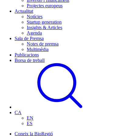
Inversió i finançament
Projectes europeus
Actualitat
Notícies
Startup generation
Insights & Articles
Agenda
Sala de Premsa
Notes de premsa
Multimèdia
Publicacions
Borsa de treball
CA
EN
ES
Coneix la BioRegió