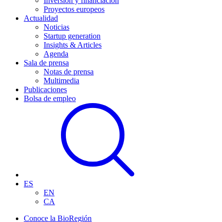
Inversión y financiación
Proyectos europeos
Actualidad
Noticias
Startup generation
Insights & Articles
Agenda
Sala de prensa
Notas de prensa
Multimedia
Publicaciones
Bolsa de empleo
ES
EN
CA
Conoce la BioRegión