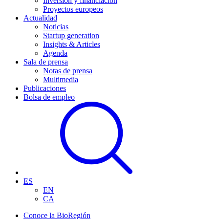
Inversión y financiación
Proyectos europeos
Actualidad
Noticias
Startup generation
Insights & Articles
Agenda
Sala de prensa
Notas de prensa
Multimedia
Publicaciones
Bolsa de empleo
ES
EN
CA
Conoce la BioRegión